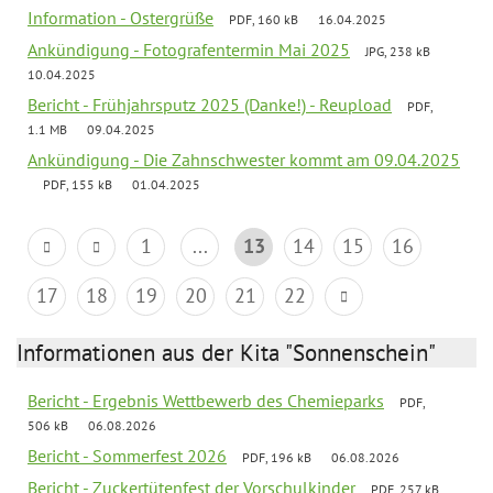
Information - Ostergrüße
PDF, 160 kB
16.04.2025
Ankündigung - Fotografentermin Mai 2025
JPG, 238 kB
10.04.2025
Bericht - Frühjahrsputz 2025 (Danke!) - Reupload
PDF,
1.1 MB
09.04.2025
Ankündigung - Die Zahnschwester kommt am 09.04.2025
PDF, 155 kB
01.04.2025
1
...
13
14
15
16
17
18
19
20
21
22
Informationen aus der Kita "Sonnenschein"
Bericht - Ergebnis Wettbewerb des Chemieparks
PDF,
506 kB
06.08.2026
Bericht - Sommerfest 2026
PDF, 196 kB
06.08.2026
Bericht - Zuckertütenfest der Vorschulkinder
PDF, 257 kB