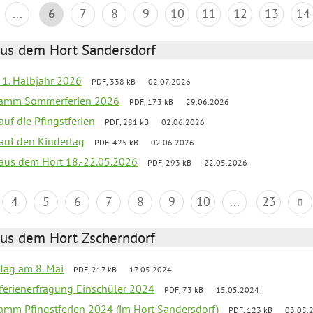
...
6
7
8
9
10
11
12
13
14
aus dem Hort Sandersdorf
f 1. Halbjahr 2026
PDF, 338 kB
02.07.2026
gramm Sommerferien 2026
PDF, 173 kB
29.06.2026
auf die Pfingstferien
PDF, 281 kB
02.06.2026
 auf den Kindertag
PDF, 425 kB
02.06.2026
k aus dem Hort 18.-22.05.2026
PDF, 293 kB
22.05.2026
4
5
6
7
8
9
10
...
23
aus dem Hort Zscherndorf
Tag am 8. Mai
PDF, 217 kB
17.05.2024
ferienerfragung Einschüler 2024
PDF, 73 kB
15.05.2024
ramm Pfingstferien 2024 (im Hort Sandersdorf)
PDF, 123 kB
03.05.