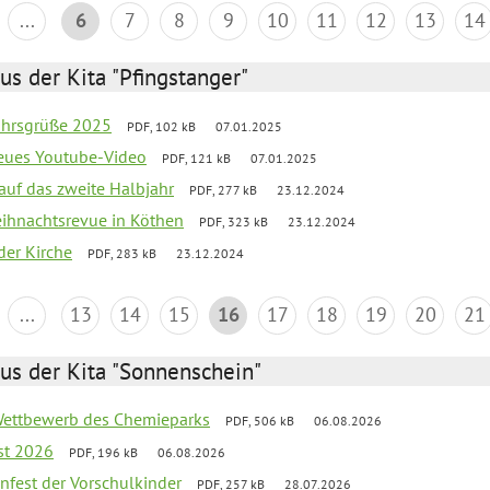
...
6
7
8
9
10
11
12
13
14
us der Kita "Pfingstanger"
ahrsgrüße 2025
PDF, 102 kB
07.01.2025
neues Youtube-Video
PDF, 121 kB
07.01.2025
 auf das zweite Halbjahr
PDF, 277 kB
23.12.2024
Weihnachtsrevue in Köthen
PDF, 323 kB
23.12.2024
der Kirche
PDF, 283 kB
23.12.2024
...
13
14
15
16
17
18
19
20
21
us der Kita "Sonnenschein"
 Wettbewerb des Chemieparks
PDF, 506 kB
06.08.2026
st 2026
PDF, 196 kB
06.08.2026
enfest der Vorschulkinder
PDF, 257 kB
28.07.2026