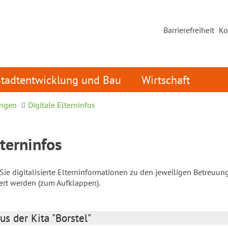
Barrierefreiheit
Ko
Stadtentwicklung und Bau
Wirtschaft
ungen
Digitale Elterninfos
lterninfos
ie digitalisierte Elterninformationen zu den jeweiligen Betreuun
iert werden (zum Aufklappen).
us der Kita "Borstel"