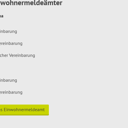
inwohnermeldeämter
hna
einbarung
ereinbarung
icher Vereinbarung
einbarung
ereinbarung
das Einwohnermeldeamt