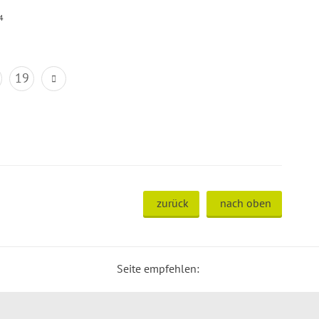
4
19
zurück
nach oben
Seite empfehlen: