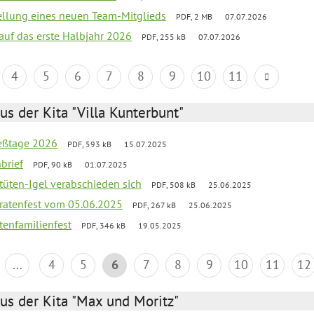
tellung eines neuen Team-Mitglieds
PDF, 2 MB
07.07.2026
 auf das erste Halbjahr 2026
PDF, 255 kB
07.07.2026
4
5
6
7
8
9
10
11
us der Kita "Villa Kunterbunt"
ießtage 2026
PDF, 593 kB
15.07.2025
brief
PDF, 90 kB
01.07.2025
rtüten-Igel verabschieden sich
PDF, 508 kB
25.06.2025
piratenfest vom 05.06.2025
PDF, 267 kB
25.06.2025
tenfamilienfest
PDF, 346 kB
19.05.2025
...
4
5
6
7
8
9
10
11
12
us der Kita "Max und Moritz"