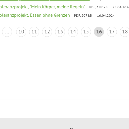
Toleranzprojekt, "Mein Körper, meine Regeln"
PDF, 182 kB
25.04.202
Toleranzprojekt, Essen ohne Grenzen
PDF, 207 kB
16.04.2024
...
10
11
12
13
14
15
16
17
18