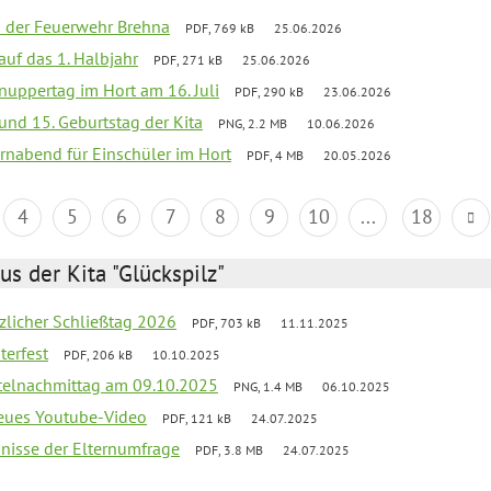
ei der Feuerwehr Brehna
PDF, 769 kB
25.06.2026
 auf das 1. Halbjahr
PDF, 271 kB
25.06.2026
uppertag im Hort am 16. Juli
PDF, 290 kB
23.06.2026
 und 15. Geburtstag der Kita
PNG, 2.2 MB
10.06.2026
rnabend für Einschüler im Hort
PDF, 4 MB
20.05.2026
4
5
6
7
8
9
10
...
18
us der Kita "Glückspilz"
tzlicher Schließtag 2026
PDF, 703 kB
11.11.2025
terfest
PDF, 206 kB
10.10.2025
telnachmittag am 09.10.2025
PNG, 1.4 MB
06.10.2025
neues Youtube-Video
PDF, 121 kB
24.07.2025
bnisse der Elternumfrage
PDF, 3.8 MB
24.07.2025