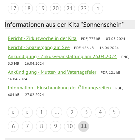
17
18
19
20
21
22
Informationen aus der Kita "Sonnenschein"
Bericht - Zirkuswoche in der Kita
PDF, 777 kB
03.05.2024
Bericht - Spaziergang am See
PDF, 186 kB
16.04.2024
Ankündigung - Zirkusveranstaltung am 26.04.2024
PNG,
3.3 MB
16.04.2024
Ankündigung - Mutter- und Vatertagsfeier
PDF, 121 kB
16.04.2024
Information - Einschränkung der Öffnungszeiten
PDF,
684 kB
27.02.2024
1
...
2
3
4
5
6
7
8
9
10
11