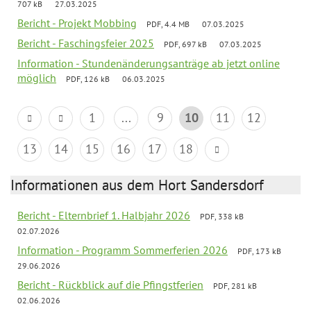
707 kB
27.03.2025
Bericht - Projekt Mobbing
PDF, 4.4 MB
07.03.2025
Bericht - Faschingsfeier 2025
PDF, 697 kB
07.03.2025
Information - Stundenänderungsanträge ab jetzt online
möglich
PDF, 126 kB
06.03.2025
1
...
9
10
11
12
13
14
15
16
17
18
Informationen aus dem Hort Sandersdorf
Bericht - Elternbrief 1. Halbjahr 2026
PDF, 338 kB
02.07.2026
Information - Programm Sommerferien 2026
PDF, 173 kB
29.06.2026
Bericht - Rückblick auf die Pfingstferien
PDF, 281 kB
02.06.2026