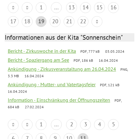
1
...
13
14
15
16
17
18
19
20
21
22
Informationen aus der Kita "Sonnenschein"
Bericht - Zirkuswoche in der Kita
PDF, 777 kB
03.05.2024
Bericht - Spaziergang am See
PDF, 186 kB
16.04.2024
Ankündigung - Zirkusveranstaltung am 26.04.2024
PNG,
3.3 MB
16.04.2024
Ankündigung - Mutter- und Vatertagsfeier
PDF, 121 kB
16.04.2024
Information - Einschränkung der Öffnungszeiten
PDF,
684 kB
27.02.2024
1
...
2
3
4
5
6
7
8
9
10
11