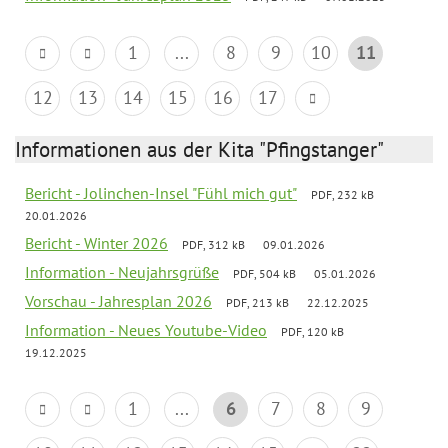
1
...
8
9
10
11
12
13
14
15
16
17
Informationen aus der Kita "Pfingstanger"
Bericht - Jolinchen-Insel "Fühl mich gut"
PDF, 232 kB
20.01.2026
Bericht - Winter 2026
PDF, 312 kB
09.01.2026
Information - Neujahrsgrüße
PDF, 504 kB
05.01.2026
Vorschau - Jahresplan 2026
PDF, 213 kB
22.12.2025
Information - Neues Youtube-Video
PDF, 120 kB
19.12.2025
1
...
6
7
8
9