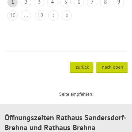
1
2
3
4
5
6
7
8
9
10
...
19
zurück
nach oben
Seite empfehlen:
Öffnungszeiten Rathaus Sandersdorf-
Brehna und Rathaus Brehna