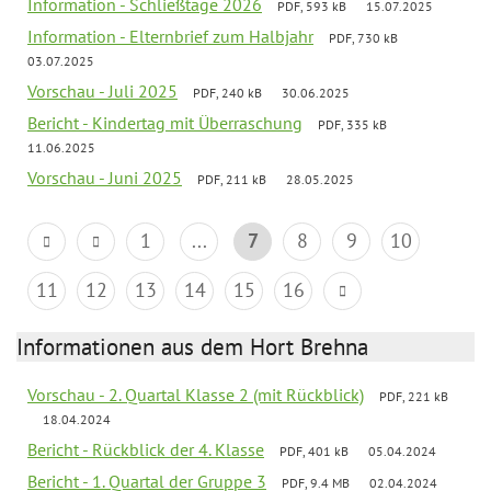
Information - Schließtage 2026
PDF, 593 kB
15.07.2025
Information - Elternbrief zum Halbjahr
PDF, 730 kB
03.07.2025
Vorschau - Juli 2025
PDF, 240 kB
30.06.2025
Bericht - Kindertag mit Überraschung
PDF, 335 kB
11.06.2025
Vorschau - Juni 2025
PDF, 211 kB
28.05.2025
1
...
7
8
9
10
11
12
13
14
15
16
Informationen aus dem Hort Brehna
Vorschau - 2. Quartal Klasse 2 (mit Rückblick)
PDF, 221 kB
18.04.2024
Bericht - Rückblick der 4. Klasse
PDF, 401 kB
05.04.2024
Bericht - 1. Quartal der Gruppe 3
PDF, 9.4 MB
02.04.2024