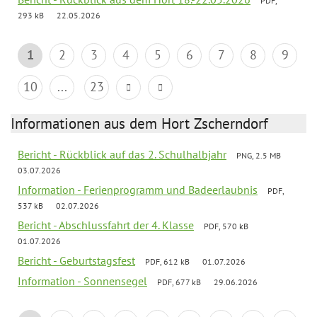
PDF,
293 kB
22.05.2026
1
2
3
4
5
6
7
8
9
10
...
23
Informationen aus dem Hort Zscherndorf
Bericht - Rückblick auf das 2. Schulhalbjahr
PNG, 2.5 MB
03.07.2026
Information - Ferienprogramm und Badeerlaubnis
PDF,
537 kB
02.07.2026
Bericht - Abschlussfahrt der 4. Klasse
PDF, 570 kB
01.07.2026
Bericht - Geburtstagsfest
PDF, 612 kB
01.07.2026
Information - Sonnensegel
PDF, 677 kB
29.06.2026