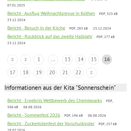
07.01.2025
Bericht - Ausflug Weihnachtsrevue in Köthen
PDF, 323 kB
23.12.2024
Bericht - Besuch in der Kirche
PDF, 283 kB
23.12.2024
Bericht - Rückblick auf das zweite Halbjahr
PDF, 277 kB
23.12.2024
1
...
13
14
15
16
17
18
19
20
21
22
Informationen aus der Kita "Sonnenschein"
Bericht - Ergebnis Wettbewerb des Chemieparks
PDF,
506 kB
06.08.2026
Bericht - Sommerfest 2026
PDF, 196 kB
06.08.2026
Bericht - Zuckertütenfest der Vorschulkinder
PDF, 257 kB
28.07.2026