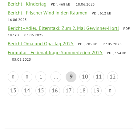
Bericht - Kindertag
PDF, 468 kB
18.06.2025
Bericht - Frischer Wind in den Räumen
PDF, 612 kB
16.06.2025
Bericht - Adieu Elterntaxi: Zum 2. Mal Gewinner-Hort!
PDF,
187 kB
03.06.2025
Bericht Oma und Opa Tag 2025
PDF, 785 kB
27.05.2025
Formular - Ferienabfrage Sommerferien 2025
PDF, 154 kB
05.05.2025
1
...
9
10
11
12
13
14
15
16
17
18
19