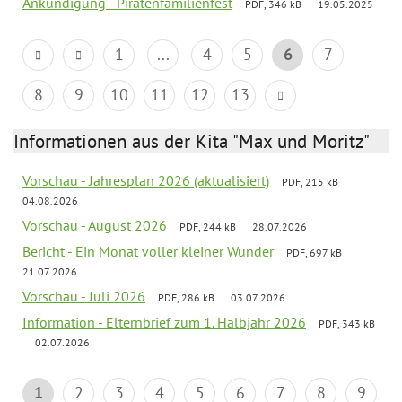
Ankündigung - Piratenfamilienfest
PDF, 346 kB
19.05.2025
1
...
4
5
6
7
8
9
10
11
12
13
Informationen aus der Kita "Max und Moritz"
Vorschau - Jahresplan 2026 (aktualisiert)
PDF, 215 kB
04.08.2026
Vorschau - August 2026
PDF, 244 kB
28.07.2026
Bericht - Ein Monat voller kleiner Wunder
PDF, 697 kB
21.07.2026
Vorschau - Juli 2026
PDF, 286 kB
03.07.2026
Information - Elternbrief zum 1. Halbjahr 2026
PDF, 343 kB
02.07.2026
1
2
3
4
5
6
7
8
9