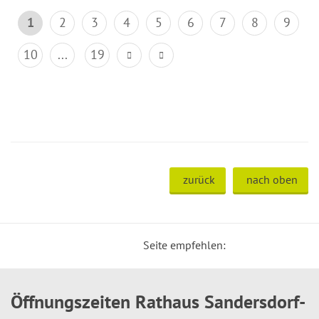
1
2
3
4
5
6
7
8
9
10
...
19
zurück
nach oben
Seite empfehlen:
Öffnungszeiten Rathaus Sandersdorf-