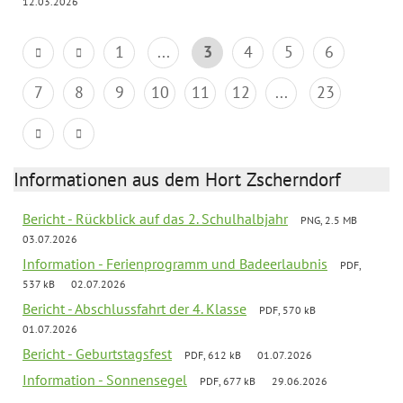
12.03.2026
1
...
3
4
5
6
7
8
9
10
11
12
...
23
Informationen aus dem Hort Zscherndorf
Bericht - Rückblick auf das 2. Schulhalbjahr
PNG, 2.5 MB
03.07.2026
Information - Ferienprogramm und Badeerlaubnis
PDF,
537 kB
02.07.2026
Bericht - Abschlussfahrt der 4. Klasse
PDF, 570 kB
01.07.2026
Bericht - Geburtstagsfest
PDF, 612 kB
01.07.2026
Information - Sonnensegel
PDF, 677 kB
29.06.2026