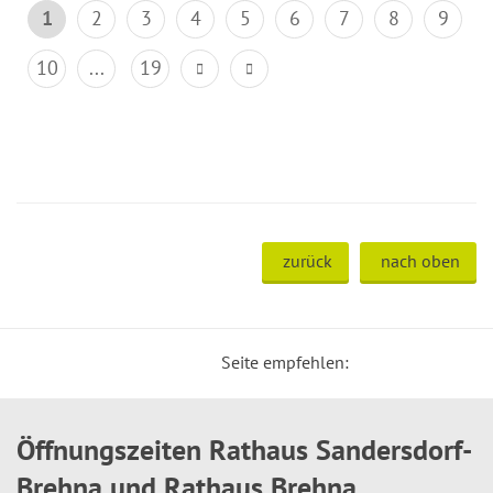
1
2
3
4
5
6
7
8
9
10
...
19
zurück
nach oben
Seite empfehlen:
Öffnungszeiten Rathaus Sandersdorf-
Brehna und Rathaus Brehna