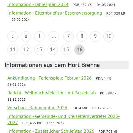
Information - Jahresplan 2024
PDF, 482 kB
04.03.2024
Information - Elternbrief zur Essensversorgung
PDF, 328 kB
29.02.2024
1
...
7
8
9
10
11
12
13
14
15
16
Informationen aus dem Hort Brehna
Ankündigung - Ferienspiele Februar 2026
PDF, 4 MB
26.01.2026
Bericht - Weihnachtsfeier im Hort Pazzelclab
PDF, 987 kB
11.12.2025
Vorschau - Rahmenplan 2026
PDF, 4 MB
09.12.2025
Information - Gemeinde- und Kreiselternvertreter 2025-
2027
PDF, 635 kB
17.11.2025
Information - Zusätzlicher Schließtag 2026
PDF, 703 kB