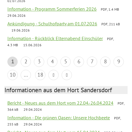
02.07.2026
Information - Programm Sommerferien 2026
PDF, 1.4 MB
29.06.2026
Ankündigung - Schulhofparty am 01.07.2026
PDF, 211 kB
19.06.2026
Information - Rückblick Elternabend Einschüler
PDF,
4.3 MB
15.06.2026
1
2
3
4
5
6
7
8
9
10
...
18
Informationen aus dem Hort Sandersdorf
Bericht - Neues aus dem Hort vom 22.04.-26.04.2024
PDF,
364 kB
29.04.2024
Information - Die grünen Oasen: Unsere Hochbeete
PDF,
255 kB
29.04.2024