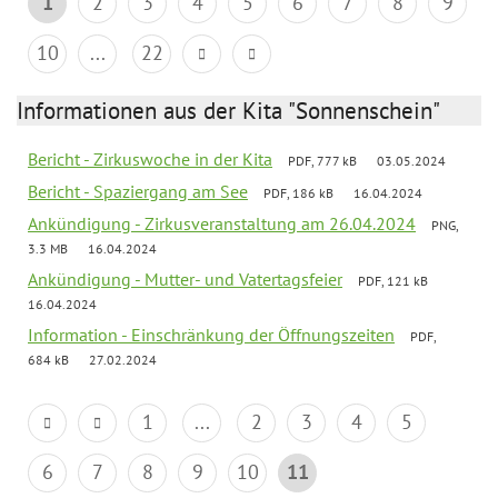
1
2
3
4
5
6
7
8
9
10
...
22
Informationen aus der Kita "Sonnenschein"
Bericht - Zirkuswoche in der Kita
PDF, 777 kB
03.05.2024
Bericht - Spaziergang am See
PDF, 186 kB
16.04.2024
Ankündigung - Zirkusveranstaltung am 26.04.2024
PNG,
3.3 MB
16.04.2024
Ankündigung - Mutter- und Vatertagsfeier
PDF, 121 kB
16.04.2024
Information - Einschränkung der Öffnungszeiten
PDF,
684 kB
27.02.2024
1
...
2
3
4
5
6
7
8
9
10
11