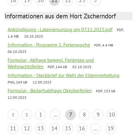
18
19
20
21
22
23
Informationen aus dem Hort Zscherndorf
Ankündigung - Laternenumzug am 07.11.2025.pdf
PDF,
1.6 MB
20.10.2025
Information - Programm 1. Ferienwoche
PDF, 4.4 MB
06.10.2025
Formular - Abfrage bewegl. Ferientag und
Weihnachtsferien
PDF, 144 kB
02.10.2025
Information - Steckbrief zur Wahl der Elternvertretung
PNG, 269 kB
12.09.2025
Formular - Bedarfsabfrage Oktoberferien
PDF, 153 kB
12.09.2025
1
...
7
8
9
10
11
12
13
14
15
16
...
19