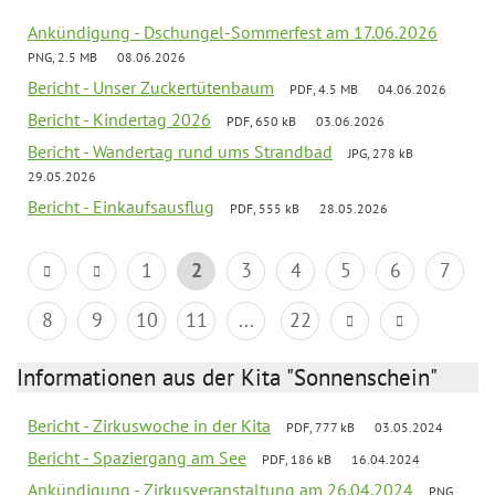
Ankündigung - Dschungel-Sommerfest am 17.06.2026
PNG, 2.5 MB
08.06.2026
Bericht - Unser Zuckertütenbaum
PDF, 4.5 MB
04.06.2026
Bericht - Kindertag 2026
PDF, 650 kB
03.06.2026
Bericht - Wandertag rund ums Strandbad
JPG, 278 kB
29.05.2026
Bericht - Einkaufsausflug
PDF, 555 kB
28.05.2026
1
2
3
4
5
6
7
8
9
10
11
...
22
Informationen aus der Kita "Sonnenschein"
Bericht - Zirkuswoche in der Kita
PDF, 777 kB
03.05.2024
Bericht - Spaziergang am See
PDF, 186 kB
16.04.2024
Ankündigung - Zirkusveranstaltung am 26.04.2024
PNG,