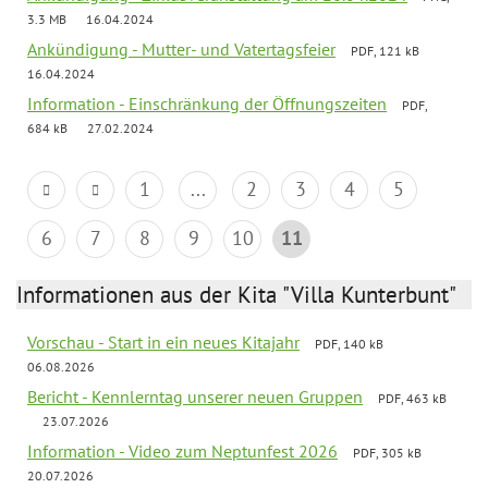
3.3 MB
16.04.2024
Ankündigung - Mutter- und Vatertagsfeier
PDF, 121 kB
16.04.2024
Information - Einschränkung der Öffnungszeiten
PDF,
684 kB
27.02.2024
1
...
2
3
4
5
6
7
8
9
10
11
Informationen aus der Kita "Villa Kunterbunt"
Vorschau - Start in ein neues Kitajahr
PDF, 140 kB
06.08.2026
Bericht - Kennlerntag unserer neuen Gruppen
PDF, 463 kB
23.07.2026
Information - Video zum Neptunfest 2026
PDF, 305 kB
20.07.2026