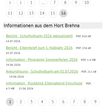
1
...
7
8
9
10
11
12
13
14
15
16
Informationen aus dem Hort Brehna
Bericht - Schulhofparty 2026 (aktualisiert)
PDF, 626 kB
14.07.2026
Bericht - Elternbrief zum 1. Halbjahr 2026
PDF, 236 kB
02.07.2026
Information - Programm Sommerferien 2026
PDF, 1.4 MB
29.06.2026
Ankündigung - Schulhofparty am 01.07.2026
PDF, 211 kB
19.06.2026
Information - Rückblick Elternabend Einschüler
PDF,
4.3 MB
15.06.2026
1
2
3
4
5
6
7
8
9