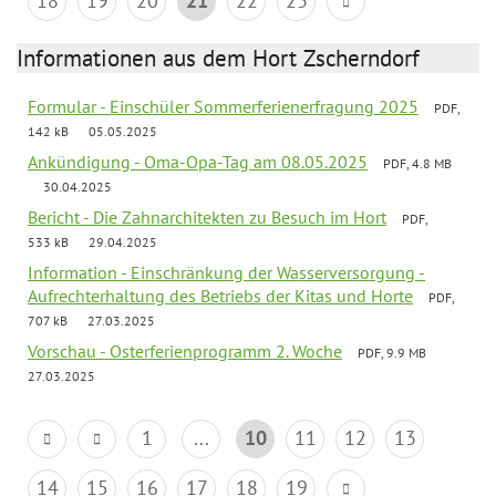
18
19
20
21
22
23
Informationen aus dem Hort Zscherndorf
Formular - Einschüler Sommerferienerfragung 2025
PDF,
142 kB
05.05.2025
Ankündigung - Oma-Opa-Tag am 08.05.2025
PDF, 4.8 MB
30.04.2025
Bericht - Die Zahnarchitekten zu Besuch im Hort
PDF,
533 kB
29.04.2025
Information - Einschränkung der Wasserversorgung -
Aufrechterhaltung des Betriebs der Kitas und Horte
PDF,
707 kB
27.03.2025
Vorschau - Osterferienprogramm 2. Woche
PDF, 9.9 MB
27.03.2025
1
...
10
11
12
13
14
15
16
17
18
19