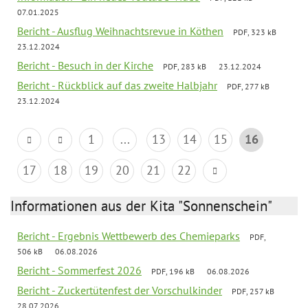
07.01.2025
Bericht - Ausflug Weihnachtsrevue in Köthen
PDF, 323 kB
23.12.2024
Bericht - Besuch in der Kirche
PDF, 283 kB
23.12.2024
Bericht - Rückblick auf das zweite Halbjahr
PDF, 277 kB
23.12.2024
1
...
13
14
15
16
17
18
19
20
21
22
Informationen aus der Kita "Sonnenschein"
Bericht - Ergebnis Wettbewerb des Chemieparks
PDF,
506 kB
06.08.2026
Bericht - Sommerfest 2026
PDF, 196 kB
06.08.2026
Bericht - Zuckertütenfest der Vorschulkinder
PDF, 257 kB
28.07.2026