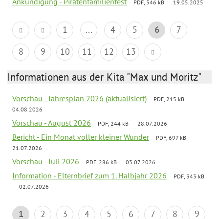
Ankündigung - Piratenfamilienfest
PDF, 346 kB
19.05.2025
1
...
4
5
6
7
8
9
10
11
12
13
Informationen aus der Kita "Max und Moritz"
Vorschau - Jahresplan 2026 (aktualisiert)
PDF, 215 kB
04.08.2026
Vorschau - August 2026
PDF, 244 kB
28.07.2026
Bericht - Ein Monat voller kleiner Wunder
PDF, 697 kB
21.07.2026
Vorschau - Juli 2026
PDF, 286 kB
03.07.2026
Information - Elternbrief zum 1. Halbjahr 2026
PDF, 343 kB
02.07.2026
1
2
3
4
5
6
7
8
9