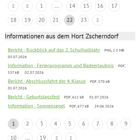
1
...
14
15
16
17
18
19
20
21
22
23
Informationen aus dem Hort Zscherndorf
Bericht - Rückblick auf das 2. Schulhalbjahr
PNG, 2.5 MB
03.07.2026
Information - Ferienprogramm und Badeerlaubnis
PDF,
537 kB
02.07.2026
Bericht - Abschlussfahrt der 4. Klasse
PDF, 570 kB
01.07.2026
Bericht - Geburtstagsfest
PDF, 612 kB
01.07.2026
Information - Sonnensegel
PDF, 677 kB
29.06.2026
1
2
3
4
5
6
7
8
9
10
...
19