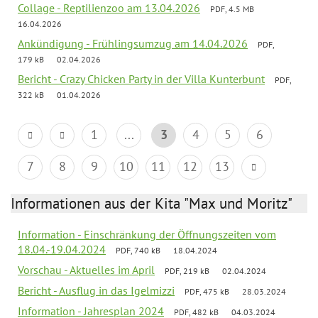
Collage - Reptilienzoo am 13.04.2026
PDF, 4.5 MB
16.04.2026
Ankündigung - Frühlingsumzug am 14.04.2026
PDF,
179 kB
02.04.2026
Bericht - Crazy Chicken Party in der Villa Kunterbunt
PDF,
322 kB
01.04.2026
1
...
3
4
5
6
7
8
9
10
11
12
13
Informationen aus der Kita "Max und Moritz"
Information - Einschränkung der Öffnungszeiten vom
18.04.-19.04.2024
PDF, 740 kB
18.04.2024
Vorschau - Aktuelles im April
PDF, 219 kB
02.04.2024
Bericht - Ausflug in das Igelmizzi
PDF, 475 kB
28.03.2024
Information - Jahresplan 2024
PDF, 482 kB
04.03.2024