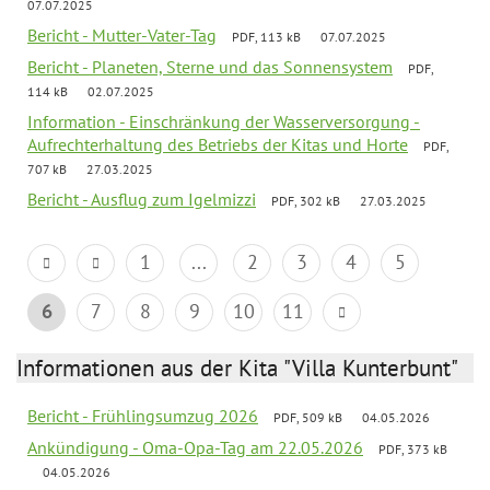
07.07.2025
Bericht - Mutter-Vater-Tag
PDF, 113 kB
07.07.2025
Bericht - Planeten, Sterne und das Sonnensystem
PDF,
114 kB
02.07.2025
Information - Einschränkung der Wasserversorgung -
Aufrechterhaltung des Betriebs der Kitas und Horte
PDF,
707 kB
27.03.2025
Bericht - Ausflug zum Igelmizzi
PDF, 302 kB
27.03.2025
1
...
2
3
4
5
6
7
8
9
10
11
Informationen aus der Kita "Villa Kunterbunt"
Bericht - Frühlingsumzug 2026
PDF, 509 kB
04.05.2026
Ankündigung - Oma-Opa-Tag am 22.05.2026
PDF, 373 kB
04.05.2026