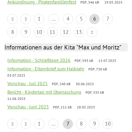
Ankündigung - Piratenfamilienfest
PDF, 346 kB
19.05.2025
1
...
4
5
6
7
8
9
10
11
12
13
Informationen aus der Kita "Max und Moritz"
Information - Schließtage 2026
PDF, 593 kB
15.07.2025
Information - Elternbrief zum Halbjahr
PDF, 730 kB
03.07.2025
Vorschau - Juli 2025
PDF, 240 kB
30.06.2025
Bericht - Kindertag mit Überraschung
PDF, 335 kB
11.06.2025
Vorschau - Juni 2025
PDF, 211 kB
28.05.2025
1
...
7
8
9
10