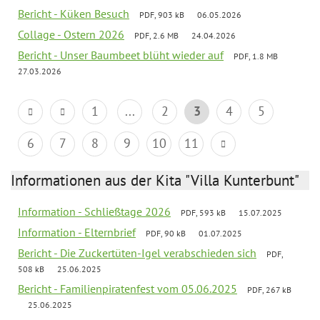
Bericht - Küken Besuch
PDF, 903 kB
06.05.2026
Collage - Ostern 2026
PDF, 2.6 MB
24.04.2026
Bericht - Unser Baumbeet blüht wieder auf
PDF, 1.8 MB
27.03.2026
1
...
2
3
4
5
6
7
8
9
10
11
Informationen aus der Kita "Villa Kunterbunt"
Information - Schließtage 2026
PDF, 593 kB
15.07.2025
Information - Elternbrief
PDF, 90 kB
01.07.2025
Bericht - Die Zuckertüten-Igel verabschieden sich
PDF,
508 kB
25.06.2025
Bericht - Familienpiratenfest vom 05.06.2025
PDF, 267 kB
25.06.2025