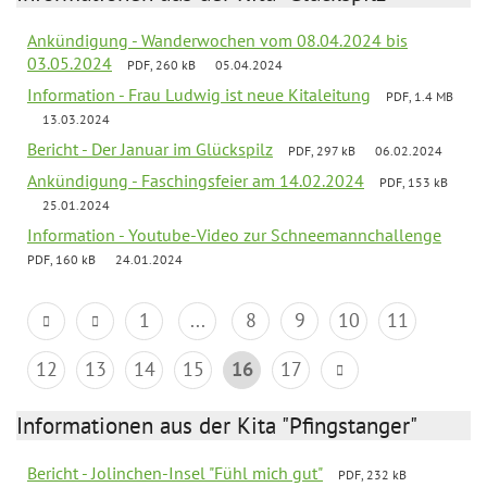
Ankündigung - Wanderwochen vom 08.04.2024 bis
03.05.2024
PDF, 260 kB
05.04.2024
Information - Frau Ludwig ist neue Kitaleitung
PDF, 1.4 MB
13.03.2024
Bericht - Der Januar im Glückspilz
PDF, 297 kB
06.02.2024
Ankündigung - Faschingsfeier am 14.02.2024
PDF, 153 kB
25.01.2024
Information - Youtube-Video zur Schneemannchallenge
PDF, 160 kB
24.01.2024
1
...
8
9
10
11
12
13
14
15
16
17
Informationen aus der Kita "Pfingstanger"
Bericht - Jolinchen-Insel "Fühl mich gut"
PDF, 232 kB