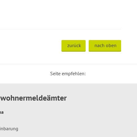
zurück
nach oben
Seite empfehlen:
inwohnermeldeämter
hna
einbarung