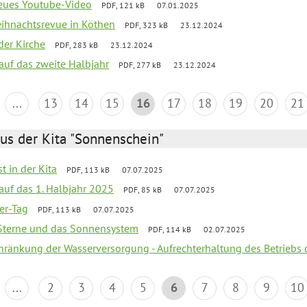
neues Youtube-Video
PDF, 121 kB
07.01.2025
Weihnachtsrevue in Köthen
PDF, 323 kB
23.12.2024
der Kirche
PDF, 283 kB
23.12.2024
 auf das zweite Halbjahr
PDF, 277 kB
23.12.2024
...
13
14
15
16
17
18
19
20
21
us der Kita "Sonnenschein"
t in der Kita
PDF, 113 kB
07.07.2025
 auf das 1. Halbjahr 2025
PDF, 85 kB
07.07.2025
ter-Tag
PDF, 113 kB
07.07.2025
, Sterne und das Sonnensystem
PDF, 114 kB
02.07.2025
chränkung der Wasserversorgung - Aufrechterhaltung des Betriebs 
...
2
3
4
5
6
7
8
9
10