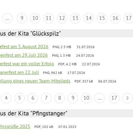
...
9
10
11
12
13
14
15
16
17
us der Kita "Glückspilz"
efest am 5. August 2026
PNG, 2.5 MB
31.07.2026
enfest am 29. Juli 2026
PNG, 1.3 MB
24.07.2026
erfest war ein voller Erfolg
PDF, 4.2 MB
22.07.2026
nerfest am 22. Juli
PNG, 962 kB
17.07.2026
tellung eines neuen Team-Mitglieds
PDF, 357 kB
06.07.2026
4
5
6
7
8
9
10
...
17
us der Kita "Pfingstanger"
ahrsgrüße 2025
PDF, 102 kB
07.01.2025