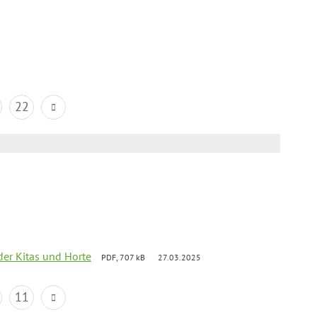
22
der Kitas und Horte
PDF, 707 kB
27.03.2025
11