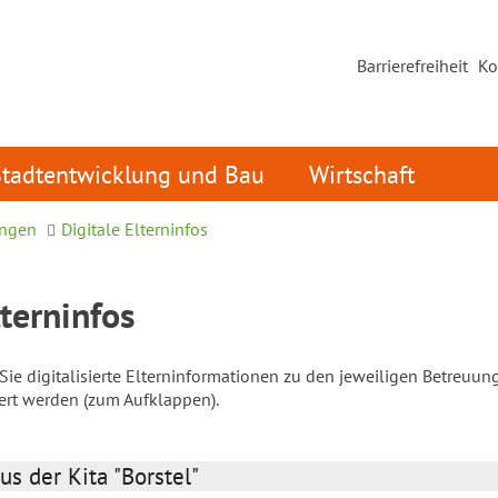
Barrierefreiheit
Ko
Stadtentwicklung und Bau
Wirtschaft
ungen
Digitale Elterninfos
lterninfos
ie digitalisierte Elterninformationen zu den jeweiligen Betreuun
iert werden (zum Aufklappen).
us der Kita "Borstel"