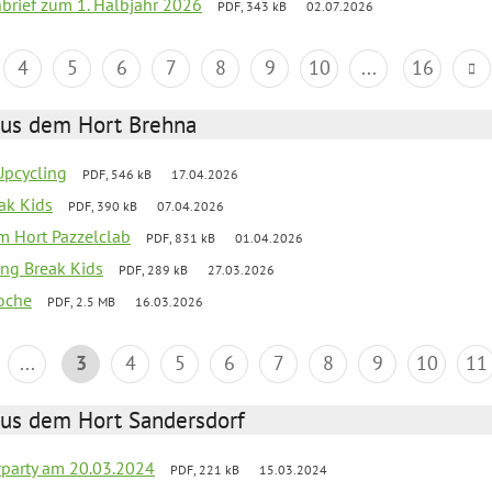
nbrief zum 1. Halbjahr 2026
PDF, 343 kB
02.07.2026
4
5
6
7
8
9
10
...
16
aus dem Hort Brehna
 Upcycling
PDF, 546 kB
17.04.2026
eak Kids
PDF, 390 kB
07.04.2026
 im Hort Pazzelclab
PDF, 831 kB
01.04.2026
ng Break Kids
PDF, 289 kB
27.03.2026
oche
PDF, 2.5 MB
16.03.2026
...
3
4
5
6
7
8
9
10
11
aus dem Hort Sandersdorf
party am 20.03.2024
PDF, 221 kB
15.03.2024