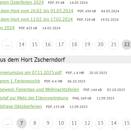
ramm Osterferien 2024
PDF, 93 kB
14.03.2024
s dem Hort vom 26.02. bis 01.03.2024
PDF, 438 kB
04.03.2024
s dem Hort vom 12.02. bis 17.02.2024
PDF, 328 kB
19.02.2024
ien 2024
PDF, 425 kB
14.02.2024
...
14
15
16
17
18
19
20
21
22
aus dem Hort Zscherndorf
ernenumzug am 07.11.2025.pdf
PDF, 1.6 MB
20.10.2025
ramm 1. Ferienwoche
PDF, 4.4 MB
06.10.2025
 bewegl. Ferientag und Weihnachtsferien
PDF, 144 kB
02.10.2025
brief zur Wahl der Elternvertretung
PNG, 269 kB
12.09.2025
abfrage Oktoberferien
PDF, 153 kB
12.09.2025
...
7
8
9
10
11
12
13
14
15