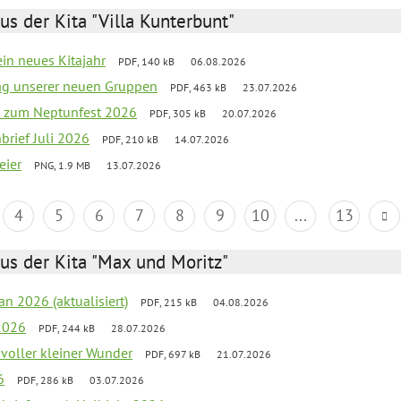
us der Kita "Villa Kunterbunt"
ein neues Kitajahr
PDF, 140 kB
06.08.2026
tag unserer neuen Gruppen
PDF, 463 kB
23.07.2026
o zum Neptunfest 2026
PDF, 305 kB
20.07.2026
nbrief Juli 2026
PDF, 210 kB
14.07.2026
eier
PNG, 1.9 MB
13.07.2026
4
5
6
7
8
9
10
...
13
us der Kita "Max und Moritz"
an 2026 (aktualisiert)
PDF, 215 kB
04.08.2026
2026
PDF, 244 kB
28.07.2026
 voller kleiner Wunder
PDF, 697 kB
21.07.2026
6
PDF, 286 kB
03.07.2026