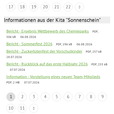
17
18
19
20
21
22
Informationen aus der Kita "Sonnenschein"
Bericht - Ergebnis Wettbewerb des Chemieparks
PDF,
506 kB
06.08.2026
Bericht - Sommerfest 2026
PDF, 196 kB
06.08.2026
Bericht - Zuckertütenfest der Vorschulkinder
PDF, 257 kB
28.07.2026
Bericht - Rückblick auf das erste Halbjahr 2026
PDF, 255 kB
07.07.2026
Information - Vorstellung eines neuen Team-Mitglieds
PDF, 2 MB
07.07.2026
1
2
3
4
5
6
7
8
9
10
11