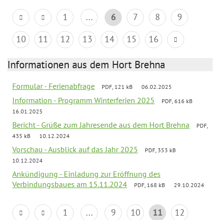
1
...
6
7
8
9
10
11
12
13
14
15
16
Informationen aus dem Hort Brehna
Formular - Ferienabfrage
PDF, 121 kB
06.02.2025
Information - Programm Winterferien 2025
PDF, 616 kB
16.01.2025
Bericht - Grüße zum Jahresende aus dem Hort Brehna
PDF,
435 kB
10.12.2024
Vorschau - Ausblick auf das Jahr 2025
PDF, 353 kB
10.12.2024
Ankündigung - Einladung zur Eröffnung des
Verbindungsbaues am 15.11.2024
PDF, 168 kB
29.10.2024
1
...
9
10
11
12