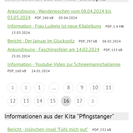
Ankündigung - Wanderwochen vom 08.04.2024 bis
03.05.2024
PDF, 260 kB
05.04.2024
Information - Frau Ludwig ist neue Kitaleitung
PDF, 1.4 MB
13.03.2024
Bericht - Der Januar im Glückspilz
PDF, 297 kB
06.02.2024
Ankündigung - Faschingsfeier am 14.02.2024
PDF, 153 kB
25.01.2024
Information - Youtube-Video zur Schneemannchallenge
PDF, 160 kB
24.01.2024
1
...
8
9
10
11
12
13
14
15
16
17
Informationen aus der Kita "Pfingstanger"
Bericht - Jolinchen-Insel "Fühl mich gut"
PDF, 232 kB