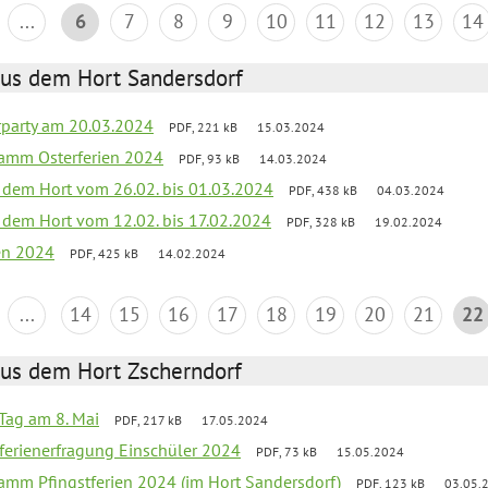
...
6
7
8
9
10
11
12
13
14
aus dem Hort Sandersdorf
party am 20.03.2024
PDF, 221 kB
15.03.2024
ramm Osterferien 2024
PDF, 93 kB
14.03.2024
s dem Hort vom 26.02. bis 01.03.2024
PDF, 438 kB
04.03.2024
s dem Hort vom 12.02. bis 17.02.2024
PDF, 328 kB
19.02.2024
ien 2024
PDF, 425 kB
14.02.2024
...
14
15
16
17
18
19
20
21
22
aus dem Hort Zscherndorf
Tag am 8. Mai
PDF, 217 kB
17.05.2024
ferienerfragung Einschüler 2024
PDF, 73 kB
15.05.2024
ramm Pfingstferien 2024 (im Hort Sandersdorf)
PDF, 123 kB
03.05.