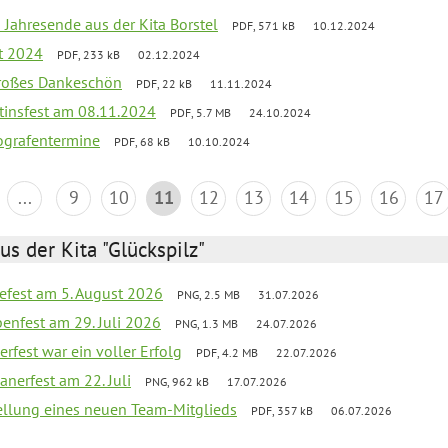
 Jahresende aus der Kita Borstel
PDF, 571 kB
10.12.2024
st 2024
PDF, 233 kB
02.12.2024
großes Dankeschön
PDF, 22 kB
11.11.2024
tinsfest am 08.11.2024
PDF, 5.7 MB
24.10.2024
ografentermine
PDF, 68 kB
10.10.2024
...
9
10
11
12
13
14
15
16
17
us der Kita "Glückspilz"
efest am 5. August 2026
PNG, 2.5 MB
31.07.2026
enfest am 29. Juli 2026
PNG, 1.3 MB
24.07.2026
erfest war ein voller Erfolg
PDF, 4.2 MB
22.07.2026
nerfest am 22. Juli
PNG, 962 kB
17.07.2026
tellung eines neuen Team-Mitglieds
PDF, 357 kB
06.07.2026