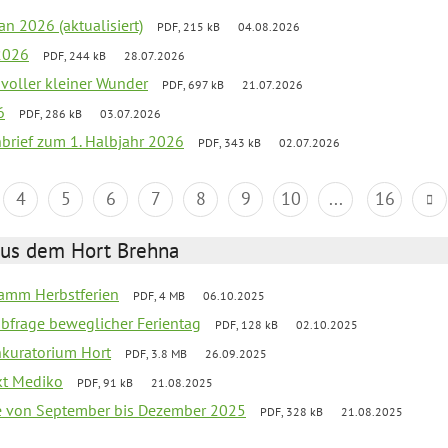
an 2026 (aktualisiert)
PDF, 215 kB
04.08.2026
2026
PDF, 244 kB
28.07.2026
 voller kleiner Wunder
PDF, 697 kB
21.07.2026
6
PDF, 286 kB
03.07.2026
nbrief zum 1. Halbjahr 2026
PDF, 343 kB
02.07.2026
4
5
6
7
8
9
10
...
16
aus dem Hort Brehna
ramm Herbstferien
PDF, 4 MB
06.10.2025
abfrage beweglicher Ferientag
PDF, 128 kB
02.10.2025
nkuratorium Hort
PDF, 3.8 MB
26.09.2025
ekt Mediko
PDF, 91 kB
21.08.2025
se von September bis Dezember 2025
PDF, 328 kB
21.08.2025