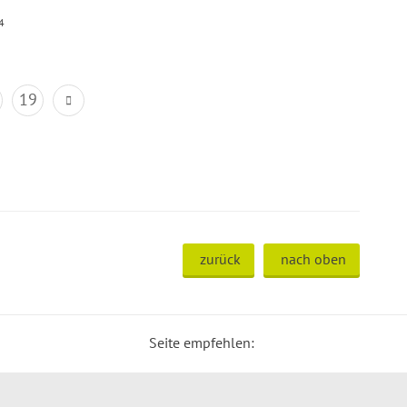
4
19
zurück
nach oben
Seite empfehlen: