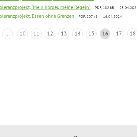
Toleranzprojekt, "Mein Körper, meine Regeln"
PDF, 182 kB
25.04.202
Toleranzprojekt, Essen ohne Grenzen
PDF, 207 kB
16.04.2024
...
10
11
12
13
14
15
16
17
18