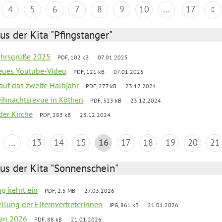
4
5
6
7
8
9
10
...
17
us der Kita "Pfingstanger"
ahrsgrüße 2025
PDF, 102 kB
07.01.2025
neues Youtube-Video
PDF, 121 kB
07.01.2025
 auf das zweite Halbjahr
PDF, 277 kB
23.12.2024
Weihnachtsrevue in Köthen
PDF, 323 kB
23.12.2024
der Kirche
PDF, 283 kB
23.12.2024
...
13
14
15
16
17
18
19
20
21
us der Kita "Sonnenschein"
ng kehrt ein
PDF, 2.5 MB
27.03.2026
ellung der Elternvertreterinnen
JPG, 861 kB
21.01.2026
lan 2026
PDF, 88 kB
21.01.2026