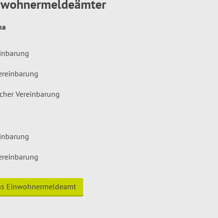
inwohnermeldeämter
hna
einbarung
ereinbarung
icher Vereinbarung
einbarung
ereinbarung
das Einwohnermeldeamt