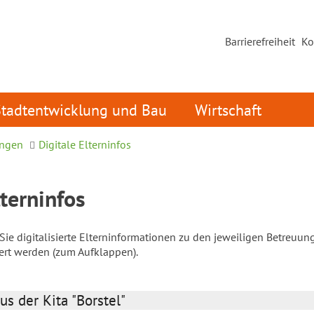
Barrierefreiheit
Ko
Stadtentwicklung und Bau
Wirtschaft
ungen
Digitale Elterninfos
lterninfos
ie digitalisierte Elterninformationen zu den jeweiligen Betreuun
iert werden (zum Aufklappen).
us der Kita "Borstel"