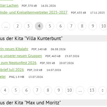
oller Lachen
PDF, 378 kB
16.01.2026
inde- und Kreiselternvertreter 2025-2027
PDF, 635 kB
17.11.2025
...
2
3
4
5
6
7
8
9
10
us der Kita "Villa Kunterbunt"
ein neues Kitajahr
PDF, 140 kB
06.08.2026
tag unserer neuen Gruppen
PDF, 463 kB
23.07.2026
o zum Neptunfest 2026
PDF, 305 kB
20.07.2026
nbrief Juli 2026
PDF, 210 kB
14.07.2026
eier
PNG, 1.9 MB
13.07.2026
4
5
6
7
8
9
10
...
13
us der Kita "Max und Moritz"