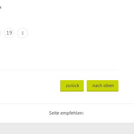
4
19
zurück
nach oben
Seite empfehlen: