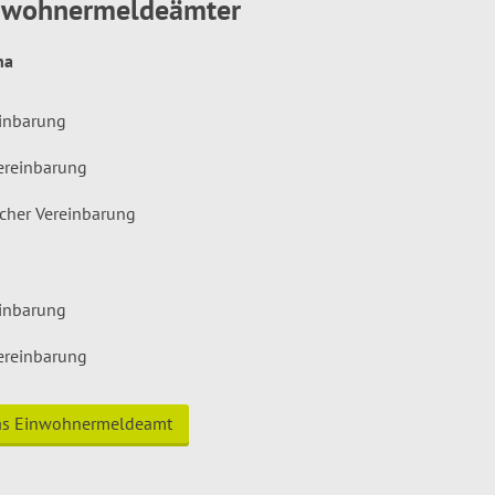
inwohnermeldeämter
hna
einbarung
ereinbarung
icher Vereinbarung
einbarung
ereinbarung
das Einwohnermeldeamt