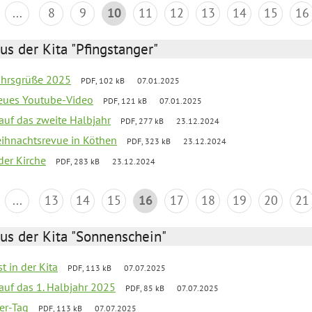
...
8
9
10
11
12
13
14
15
16
us der Kita "Pfingstanger"
ahrsgrüße 2025
PDF, 102 kB
07.01.2025
neues Youtube-Video
PDF, 121 kB
07.01.2025
 auf das zweite Halbjahr
PDF, 277 kB
23.12.2024
Weihnachtsrevue in Köthen
PDF, 323 kB
23.12.2024
der Kirche
PDF, 283 kB
23.12.2024
...
13
14
15
16
17
18
19
20
21
us der Kita "Sonnenschein"
t in der Kita
PDF, 113 kB
07.07.2025
 auf das 1. Halbjahr 2025
PDF, 85 kB
07.07.2025
ter-Tag
PDF, 113 kB
07.07.2025