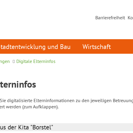
Barrierefreiheit
Ko
Stadtentwicklung und Bau
Wirtschaft
ungen
Digitale Elterninfos
lterninfos
ie digitalisierte Elterninformationen zu den jeweiligen Betreuun
iert werden (zum Aufklappen).
us der Kita "Borstel"