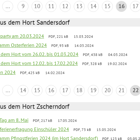
...
9
10
11
12
13
14
15
16
17
aus dem Hort Sandersdorf
party am 20.03.2024
PDF, 221 kB
15.03.2024
ramm Osterferien 2024
PDF, 93 kB
14.03.2024
s dem Hort vom 26.02. bis 01.03.2024
PDF, 438 kB
04.03.2024
s dem Hort vom 12.02. bis 17.02.2024
PDF, 328 kB
19.02.2024
ien 2024
PDF, 425 kB
14.02.2024
...
14
15
16
17
18
19
20
21
22
aus dem Hort Zscherndorf
Tag am 8. Mai
PDF, 217 kB
17.05.2024
ferienerfragung Einschüler 2024
PDF, 73 kB
15.05.2024
ramm Pfingstferien 2024 (im Hort Sandersdorf)
PDF, 123 kB
03.05.