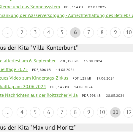
, Sterne und das Sonnensystem
PDF, 114 kB
02.07.2025
chränkung der Wasserversorgung - Aufrechterhaltung des Betriebs 
...
2
3
4
5
6
7
8
9
10
us der Kita "Villa Kunterbunt"
elalterfest am 6. September
PDF, 198 kB
15.08.2024
ließtage 2025
PDF, 806 kB
14.08.2024
neues Video zum Kindertags-Zirkus
PDF, 125 kB
17.06.2024
balltag am 20.06.2024
PDF, 143 kB
14.06.2024
te Nachrichten aus der Roitzscher Villa
PDF, 998 kB
28.05.2024
...
4
5
6
7
8
9
10
11
12
us der Kita "Max und Moritz"