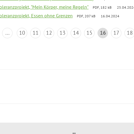
Toleranzprojekt, "Mein Körper, meine Regeln"
PDF, 182 kB
25.04.202
Toleranzprojekt, Essen ohne Grenzen
PDF, 207 kB
16.04.2024
...
10
11
12
13
14
15
16
17
18