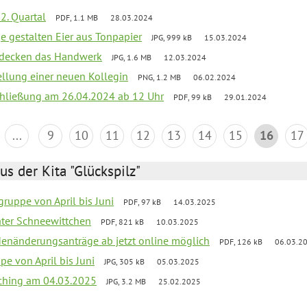
2. Quartal
PDF, 1.1 MB
28.03.2024
e gestalten Eier aus Tonpapier
JPG, 999 kB
15.03.2024
ntdecken das Handwerk
JPG, 1.6 MB
12.03.2024
ellung einer neuen Kollegin
PNG, 1.2 MB
06.02.2024
schließung am 26.04.2024 ab 12 Uhr
PDF, 99 kB
29.01.2024
...
9
10
11
12
13
14
15
16
17
us der Kita "Glückspilz"
ruppe von April bis Juni
PDF, 97 kB
14.03.2025
eater Schneewittchen
PDF, 821 kB
10.03.2025
denänderungsanträge ab jetzt online möglich
PDF, 126 kB
06.03.2
pe von April bis Juni
JPG, 305 kB
05.03.2025
ching am 04.03.2025
JPG, 3.2 MB
25.02.2025