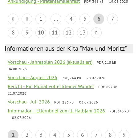
Ankündigung - Piratenfamilienfest
PDF, 346 kB
19.05.2025
1
...
4
5
6
7
8
9
10
11
12
13
Informationen aus der Kita "Max und Moritz"
Vorschau - Jahresplan 2026 (aktualisiert)
PDF, 215 kB
04.08.2026
Vorschau - August 2026
PDF, 244 kB
28.07.2026
Bericht - Ein Monat voller kleiner Wunder
PDF, 697 kB
21.07.2026
Vorschau - Juli 2026
PDF, 286 kB
03.07.2026
Information - Elternbrief zum 1. Halbjahr 2026
PDF, 343 kB
02.07.2026
1
2
3
4
5
6
7
8
9