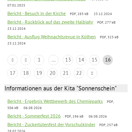
07.01.2025
Bericht - Besuch in der Kirche
PDF, 283 kB
23.12.2024
Bericht - Rückblick auf das zweite Halbjahr
PDF, 277 kB
23.12.2024
Bericht - Ausflug Weihnachtsrevue in Köthen
PDF, 323 kB
23.12.2024
1
...
13
14
15
16
17
18
19
20
21
22
Informationen aus der Kita "Sonnenschein"
Bericht - Ergebnis Wettbewerb des Chemieparks
PDF,
506 kB
06.08.2026
Bericht - Sommerfest 2026
PDF, 196 kB
06.08.2026
Bericht - Zuckertütenfest der Vorschulkinder
PDF, 257 kB
28.07.2026