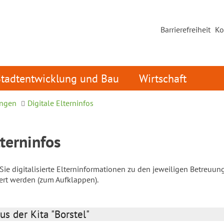
Barrierefreiheit
Ko
Stadtentwicklung und Bau
Wirtschaft
ungen
Digitale Elterninfos
lterninfos
ie digitalisierte Elterninformationen zu den jeweiligen Betreuun
iert werden (zum Aufklappen).
us der Kita "Borstel"