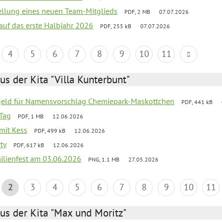
tellung eines neuen Team-Mitglieds
PDF, 2 MB
07.07.2026
 auf das erste Halbjahr 2026
PDF, 255 kB
07.07.2026
4
5
6
7
8
9
10
11
us der Kita "Villa Kunterbunt"
sgeld für Namensvorschlag Chemiepark-Maskottchen
PDF, 441 kB
Tag
PDF, 1 MB
12.06.2026
 mit Kess
PDF, 499 kB
12.06.2026
ty
PDF, 617 kB
12.06.2026
ilienfest am 03.06.2026
PNG, 1.1 MB
27.05.2026
2
3
4
5
6
7
8
9
10
11
us der Kita "Max und Moritz"