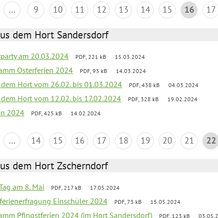
...
9
10
11
12
13
14
15
16
17
aus dem Hort Sandersdorf
party am 20.03.2024
PDF, 221 kB
15.03.2024
ramm Osterferien 2024
PDF, 93 kB
14.03.2024
s dem Hort vom 26.02. bis 01.03.2024
PDF, 438 kB
04.03.2024
s dem Hort vom 12.02. bis 17.02.2024
PDF, 328 kB
19.02.2024
ien 2024
PDF, 425 kB
14.02.2024
...
14
15
16
17
18
19
20
21
22
aus dem Hort Zscherndorf
Tag am 8. Mai
PDF, 217 kB
17.05.2024
ferienerfragung Einschüler 2024
PDF, 73 kB
15.05.2024
ramm Pfingstferien 2024 (im Hort Sandersdorf)
PDF, 123 kB
03.05.