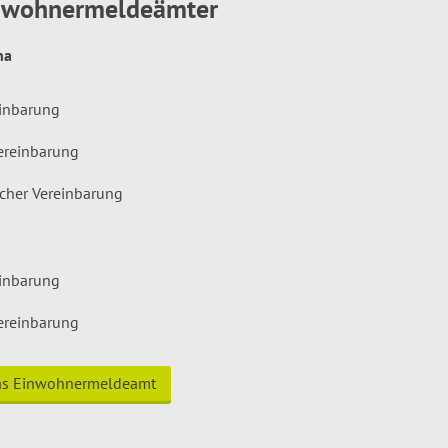
inwohnermeldeämter
hna
einbarung
ereinbarung
icher Vereinbarung
einbarung
ereinbarung
das Einwohnermeldeamt