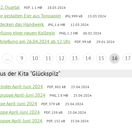
2. Quartal
PDF, 1.1 MB
28.03.2024
e gestalten Eier aus Tonpapier
JPG, 999 kB
15.03.2024
ntdecken das Handwerk
JPG, 1.6 MB
12.03.2024
ellung einer neuen Kollegin
PNG, 1.2 MB
06.02.2024
schließung am 26.04.2024 ab 12 Uhr
PDF, 99 kB
29.01.2024
...
9
10
11
12
13
14
15
16
17
us der Kita "Glückspilz"
inder April-Juni 2024
PDF, 802 kB
25.04.2024
gruppe April-Juni 2024
PNG, 2.8 MB
25.04.2024
ppe April-Juni 2024
PDF, 379 kB
25.04.2024
uppe April-Juni 2024
PDF, 159 kB
25.04.2024
uppe April-Juni 2024
PDF, 152 kB
25.04.2024