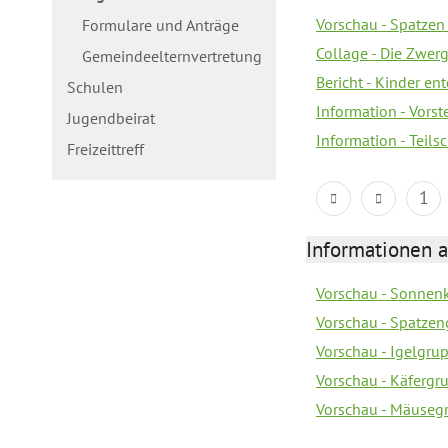
Vorschau - Spatzen 
Formulare und Anträge
Collage - Die Zwerg
Gemeindeelternvertretung
Bericht - Kinder e
Schulen
Information - Vorst
Jugendbeirat
Information - Teil
Freizeittreff
1
Informationen a
Vorschau - Sonnenk
Vorschau - Spatzen
Vorschau - Igelgru
Vorschau - Käfergr
Vorschau - Mäusegr