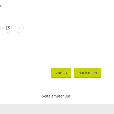
4
19
zurück
nach oben
Seite empfehlen: