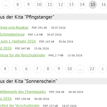
...
8
9
10
11
12
13
14
15
16
us der Kita "Pfingstanger"
rlinge und Alpakas
PDF, 391 kB
30.07.2026
 Schmetterlinge
PDF, 1.8 MB
30.07.2026
ef zum 1. Halbjahr 2026
PDF, 163 kB
30.06.2026
st 2026
PDF, 847 kB
23.06.2026
bnisse für die Vorschulkinder
PNG, 2.7 MB
15.06.2026
4
5
6
7
8
9
10
...
22
us der Kita "Sonnenschein"
 Wettbewerb des Chemieparks
PDF, 506 kB
06.08.2026
st 2026
PDF, 196 kB
06.08.2026
enfest der Vorschulkinder
PDF, 257 kB
28.07.2026