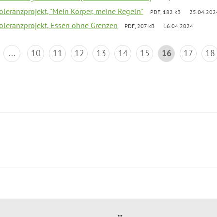
Toleranzprojekt, "Mein Körper, meine Regeln"
PDF, 182 kB
25.04.202
Toleranzprojekt, Essen ohne Grenzen
PDF, 207 kB
16.04.2024
...
10
11
12
13
14
15
16
17
18