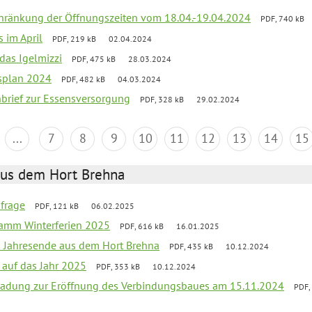
chränkung der Öffnungszeiten vom 18.04.-19.04.2024
PDF, 740 kB
s im April
PDF, 219 kB
02.04.2024
 das Igelmizzi
PDF, 475 kB
28.03.2024
esplan 2024
PDF, 482 kB
04.03.2024
nbrief zur Essensversorgung
PDF, 328 kB
29.02.2024
...
7
8
9
10
11
12
13
14
15
aus dem Hort Brehna
bfrage
PDF, 121 kB
06.02.2025
ramm Winterferien 2025
PDF, 616 kB
16.01.2025
m Jahresende aus dem Hort Brehna
PDF, 435 kB
10.12.2024
 auf das Jahr 2025
PDF, 353 kB
10.12.2024
ladung zur Eröffnung des Verbindungsbaues am 15.11.2024
PDF,