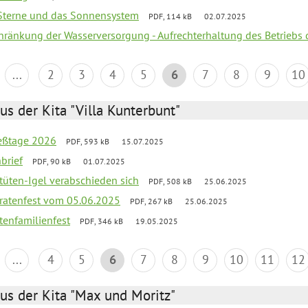
, Sterne und das Sonnensystem
PDF, 114 kB
02.07.2025
chränkung der Wasserversorgung - Aufrechterhaltung des Betriebs 
...
2
3
4
5
6
7
8
9
10
us der Kita "Villa Kunterbunt"
ießtage 2026
PDF, 593 kB
15.07.2025
brief
PDF, 90 kB
01.07.2025
rtüten-Igel verabschieden sich
PDF, 508 kB
25.06.2025
piratenfest vom 05.06.2025
PDF, 267 kB
25.06.2025
tenfamilienfest
PDF, 346 kB
19.05.2025
...
4
5
6
7
8
9
10
11
12
us der Kita "Max und Moritz"