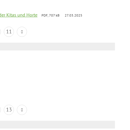
der Kitas und Horte
PDF, 707 kB
27.03.2025
11
13