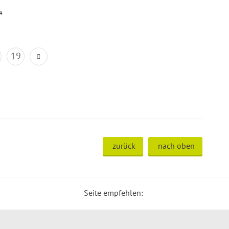
4
19
zurück
nach oben
Seite empfehlen: