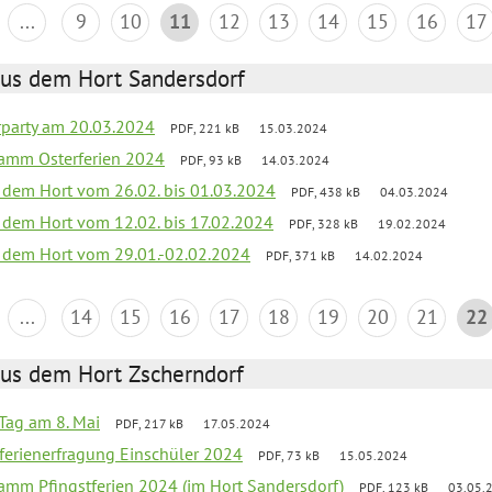
...
9
10
11
12
13
14
15
16
17
aus dem Hort Sandersdorf
party am 20.03.2024
PDF, 221 kB
15.03.2024
ramm Osterferien 2024
PDF, 93 kB
14.03.2024
s dem Hort vom 26.02. bis 01.03.2024
PDF, 438 kB
04.03.2024
s dem Hort vom 12.02. bis 17.02.2024
PDF, 328 kB
19.02.2024
s dem Hort vom 29.01.-02.02.2024
PDF, 371 kB
14.02.2024
...
14
15
16
17
18
19
20
21
22
aus dem Hort Zscherndorf
Tag am 8. Mai
PDF, 217 kB
17.05.2024
ferienerfragung Einschüler 2024
PDF, 73 kB
15.05.2024
ramm Pfingstferien 2024 (im Hort Sandersdorf)
PDF, 123 kB
03.05.