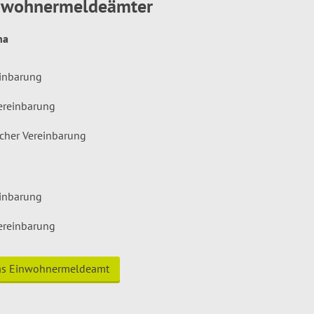
inwohnermeldeämter
hna
einbarung
ereinbarung
icher Vereinbarung
einbarung
ereinbarung
das Einwohnermeldeamt