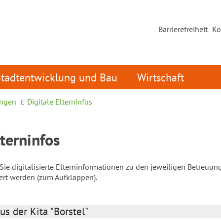
Barrierefreiheit
Ko
Stadtentwicklung und Bau
Wirtschaft
ungen
Digitale Elterninfos
lterninfos
ie digitalisierte Elterninformationen zu den jeweiligen Betreuun
iert werden (zum Aufklappen).
us der Kita "Borstel"