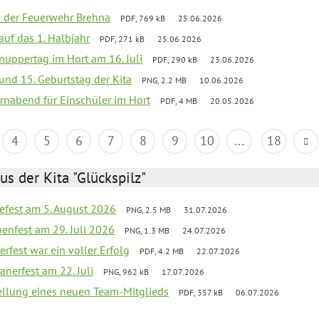
ei der Feuerwehr Brehna
PDF, 769 kB
25.06.2026
 auf das 1. Halbjahr
PDF, 271 kB
25.06.2026
uppertag im Hort am 16. Juli
PDF, 290 kB
23.06.2026
 und 15. Geburtstag der Kita
PNG, 2.2 MB
10.06.2026
rnabend für Einschüler im Hort
PDF, 4 MB
20.05.2026
4
5
6
7
8
9
10
...
18
us der Kita "Glückspilz"
efest am 5. August 2026
PNG, 2.5 MB
31.07.2026
enfest am 29. Juli 2026
PNG, 1.3 MB
24.07.2026
erfest war ein voller Erfolg
PDF, 4.2 MB
22.07.2026
nerfest am 22. Juli
PNG, 962 kB
17.07.2026
tellung eines neuen Team-Mitglieds
PDF, 357 kB
06.07.2026