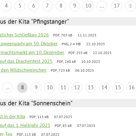
4
5
6
7
8
9
10
...
17
us der Kita "Pfingstanger"
tzlicher Schließtag 2026
PDF, 703 kB
11.11.2025
loweenparty am 30. Oktober
PNG, 2.4 MB
22.10.2025
hnachtsmarkt am 10. Dezember
PDF, 255 kB
22.10.2025
 auf das Drachenfest 2025
PDF, 240 kB
10.10.2025
bei den Wildschweinchen
PDF, 723 kB
06.10.2025
...
8
9
10
11
12
13
14
15
16
us der Kita "Sonnenschein"
t in der Kita
PDF, 113 kB
07.07.2025
 auf das 1. Halbjahr 2025
PDF, 85 kB
07.07.2025
ter-Tag
PDF, 113 kB
07.07.2025