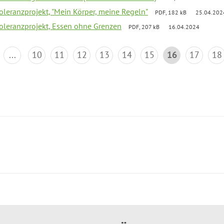
Toleranzprojekt, "Mein Körper, meine Regeln"
PDF, 182 kB
25.04.202
Toleranzprojekt, Essen ohne Grenzen
PDF, 207 kB
16.04.2024
...
10
11
12
13
14
15
16
17
18