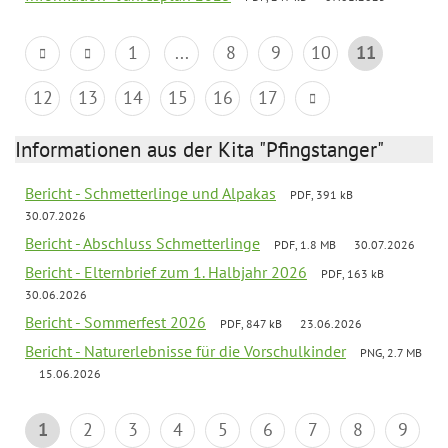
1
...
8
9
10
11
12
13
14
15
16
17
Informationen aus der Kita "Pfingstanger"
Bericht - Schmetterlinge und Alpakas
PDF, 391 kB
30.07.2026
Bericht - Abschluss Schmetterlinge
PDF, 1.8 MB
30.07.2026
Bericht - Elternbrief zum 1. Halbjahr 2026
PDF, 163 kB
30.06.2026
Bericht - Sommerfest 2026
PDF, 847 kB
23.06.2026
Bericht - Naturerlebnisse für die Vorschulkinder
PNG, 2.7 MB
15.06.2026
1
2
3
4
5
6
7
8
9