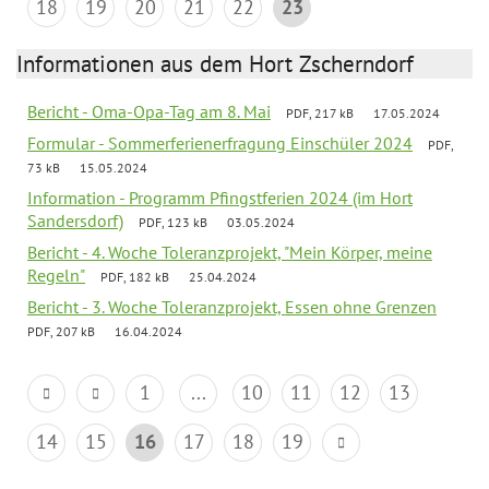
18
19
20
21
22
23
Informationen aus dem Hort Zscherndorf
Bericht - Oma-Opa-Tag am 8. Mai
PDF, 217 kB
17.05.2024
Formular - Sommerferienerfragung Einschüler 2024
PDF,
73 kB
15.05.2024
Information - Programm Pfingstferien 2024 (im Hort
Sandersdorf)
PDF, 123 kB
03.05.2024
Bericht - 4. Woche Toleranzprojekt, "Mein Körper, meine
Regeln"
PDF, 182 kB
25.04.2024
Bericht - 3. Woche Toleranzprojekt, Essen ohne Grenzen
PDF, 207 kB
16.04.2024
1
...
10
11
12
13
14
15
16
17
18
19