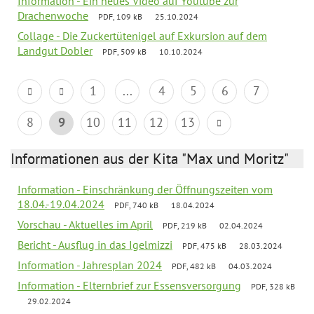
Information - Ein neues Video auf Youtube zur
Drachenwoche
PDF, 109 kB
25.10.2024
Collage - Die Zuckertütenigel auf Exkursion auf dem
Landgut Dobler
PDF, 509 kB
10.10.2024
1
...
4
5
6
7
8
9
10
11
12
13
Informationen aus der Kita "Max und Moritz"
Information - Einschränkung der Öffnungszeiten vom
18.04.-19.04.2024
PDF, 740 kB
18.04.2024
Vorschau - Aktuelles im April
PDF, 219 kB
02.04.2024
Bericht - Ausflug in das Igelmizzi
PDF, 475 kB
28.03.2024
Information - Jahresplan 2024
PDF, 482 kB
04.03.2024
Information - Elternbrief zur Essensversorgung
PDF, 328 kB
29.02.2024