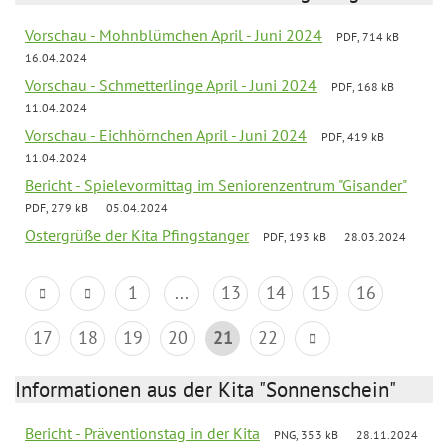
Vorschau - Mohnblümchen April - Juni 2024
PDF, 714 kB
16.04.2024
Vorschau - Schmetterlinge April - Juni 2024
PDF, 168 kB
11.04.2024
Vorschau - Eichhörnchen April - Juni 2024
PDF, 419 kB
11.04.2024
Bericht - Spielevormittag im Seniorenzentrum "Gisander"
PDF, 279 kB
05.04.2024
Ostergrüße der Kita Pfingstanger
PDF, 193 kB
28.03.2024
1
...
13
14
15
16
17
18
19
20
21
22
Informationen aus der Kita "Sonnenschein"
Bericht - Präventionstag in der Kita
PNG, 353 kB
28.11.2024