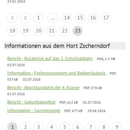
23.01.2024
1
...
14
15
16
17
18
19
20
21
22
23
Informationen aus dem Hort Zscherndorf
Bericht - Rückblick auf das 2. Schulhalbjahr
PNG, 2.5 MB
03.07.2026
Information - Ferienprogramm und Badeerlaubnis
PDF,
537 kB
02.07.2026
Bericht - Abschlussfahrt der 4. Klasse
PDF, 570 kB
01.07.2026
Bericht - Geburtstagsfest
PDF, 612 kB
01.07.2026
Information - Sonnensegel
PDF, 677 kB
29.06.2026
1
2
3
4
5
6
7
8
9