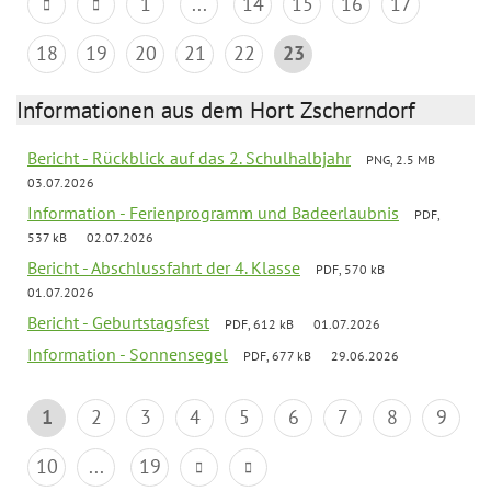
1
...
14
15
16
17
18
19
20
21
22
23
Informationen aus dem Hort Zscherndorf
Bericht - Rückblick auf das 2. Schulhalbjahr
PNG, 2.5 MB
03.07.2026
Information - Ferienprogramm und Badeerlaubnis
PDF,
537 kB
02.07.2026
Bericht - Abschlussfahrt der 4. Klasse
PDF, 570 kB
01.07.2026
Bericht - Geburtstagsfest
PDF, 612 kB
01.07.2026
Information - Sonnensegel
PDF, 677 kB
29.06.2026
1
2
3
4
5
6
7
8
9
10
...
19