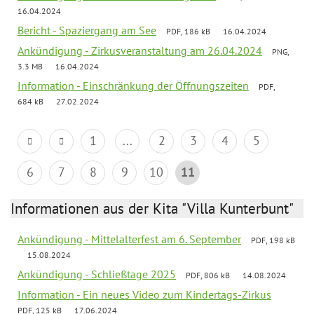
16.04.2024
Bericht - Spaziergang am See
PDF, 186 kB
16.04.2024
Ankündigung - Zirkusveranstaltung am 26.04.2024
PNG,
3.3 MB
16.04.2024
Information - Einschränkung der Öffnungszeiten
PDF,
684 kB
27.02.2024
1
...
2
3
4
5
6
7
8
9
10
11
Informationen aus der Kita "Villa Kunterbunt"
Ankündigung - Mittelalterfest am 6. September
PDF, 198 kB
15.08.2024
Ankündigung - Schließtage 2025
PDF, 806 kB
14.08.2024
Information - Ein neues Video zum Kindertags-Zirkus
PDF, 125 kB
17.06.2024