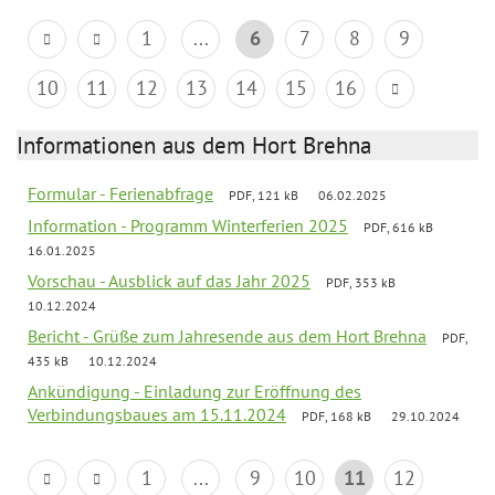
1
...
6
7
8
9
10
11
12
13
14
15
16
Informationen aus dem Hort Brehna
Formular - Ferienabfrage
PDF, 121 kB
06.02.2025
Information - Programm Winterferien 2025
PDF, 616 kB
16.01.2025
Vorschau - Ausblick auf das Jahr 2025
PDF, 353 kB
10.12.2024
Bericht - Grüße zum Jahresende aus dem Hort Brehna
PDF,
435 kB
10.12.2024
Ankündigung - Einladung zur Eröffnung des
Verbindungsbaues am 15.11.2024
PDF, 168 kB
29.10.2024
1
...
9
10
11
12