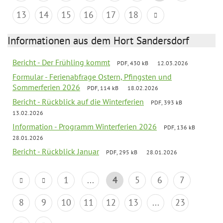
13
14
15
16
17
18
Informationen aus dem Hort Sandersdorf
Bericht - Der Frühling kommt
PDF, 430 kB
12.03.2026
Formular - Ferienabfrage Ostern, Pfingsten und
Sommerferien 2026
PDF, 114 kB
18.02.2026
Bericht - Rückblick auf die Winterferien
PDF, 393 kB
13.02.2026
Information - Programm Winterferien 2026
PDF, 136 kB
28.01.2026
Bericht - Rückblick Januar
PDF, 295 kB
28.01.2026
1
...
4
5
6
7
8
9
10
11
12
13
...
23