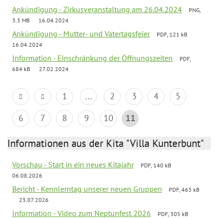
Ankündigung - Zirkusveranstaltung am 26.04.2024
PNG,
3.3 MB
16.04.2024
Ankündigung - Mutter- und Vatertagsfeier
PDF, 121 kB
16.04.2024
Information - Einschränkung der Öffnungszeiten
PDF,
684 kB
27.02.2024
1
...
2
3
4
5
6
7
8
9
10
11
Informationen aus der Kita "Villa Kunterbunt"
Vorschau - Start in ein neues Kitajahr
PDF, 140 kB
06.08.2026
Bericht - Kennlerntag unserer neuen Gruppen
PDF, 463 kB
23.07.2026
Information - Video zum Neptunfest 2026
PDF, 305 kB