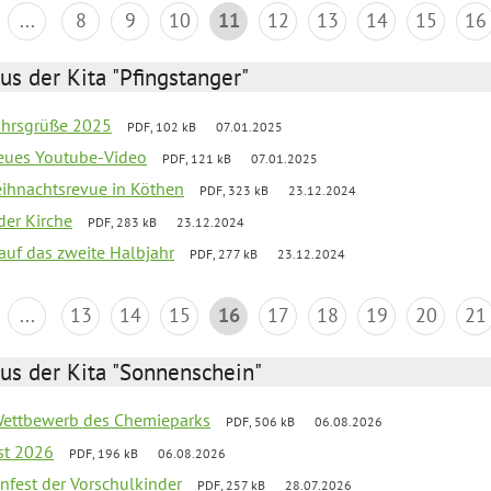
...
8
9
10
11
12
13
14
15
16
us der Kita "Pfingstanger"
ahrsgrüße 2025
PDF, 102 kB
07.01.2025
neues Youtube-Video
PDF, 121 kB
07.01.2025
Weihnachtsrevue in Köthen
PDF, 323 kB
23.12.2024
der Kirche
PDF, 283 kB
23.12.2024
 auf das zweite Halbjahr
PDF, 277 kB
23.12.2024
...
13
14
15
16
17
18
19
20
21
us der Kita "Sonnenschein"
 Wettbewerb des Chemieparks
PDF, 506 kB
06.08.2026
st 2026
PDF, 196 kB
06.08.2026
enfest der Vorschulkinder
PDF, 257 kB
28.07.2026