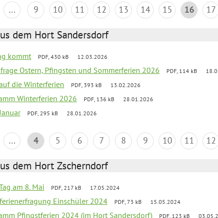
...
9
10
11
12
13
14
15
16
17
aus dem Hort Sandersdorf
ling kommt
PDF, 430 kB
12.03.2026
bfrage Ostern, Pfingsten und Sommerferien 2026
PDF, 114 kB
18.0
auf die Winterferien
PDF, 393 kB
13.02.2026
ramm Winterferien 2026
PDF, 136 kB
28.01.2026
 Januar
PDF, 295 kB
28.01.2026
...
4
5
6
7
8
9
10
11
12
aus dem Hort Zscherndorf
Tag am 8. Mai
PDF, 217 kB
17.05.2024
ferienerfragung Einschüler 2024
PDF, 73 kB
15.05.2024
ramm Pfingstferien 2024 (im Hort Sandersdorf)
PDF, 123 kB
03.05.