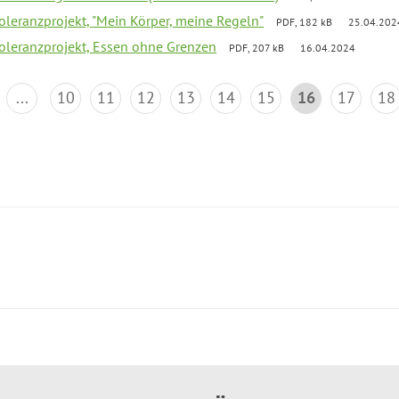
Toleranzprojekt, "Mein Körper, meine Regeln"
PDF, 182 kB
25.04.202
Toleranzprojekt, Essen ohne Grenzen
PDF, 207 kB
16.04.2024
...
10
11
12
13
14
15
16
17
18