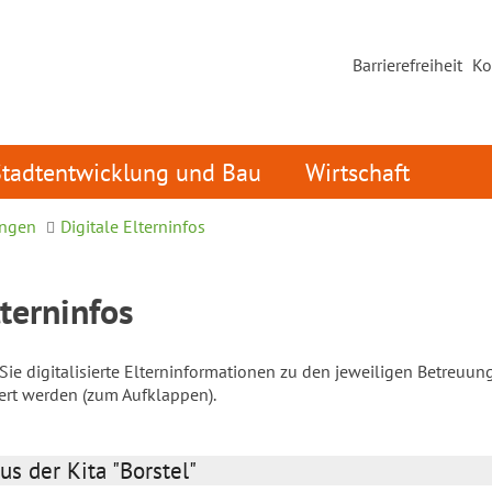
Barrierefreiheit
Ko
Stadtentwicklung und Bau
Wirtschaft
ungen
Digitale Elterninfos
lterninfos
ie digitalisierte Elterninformationen zu den jeweiligen Betreuun
iert werden (zum Aufklappen).
us der Kita "Borstel"