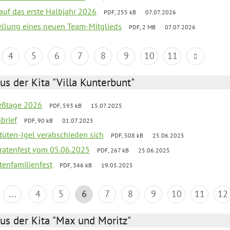
 auf das erste Halbjahr 2026
PDF, 255 kB
07.07.2026
tellung eines neuen Team-Mitglieds
PDF, 2 MB
07.07.2026
4
5
6
7
8
9
10
11
us der Kita "Villa Kunterbunt"
ießtage 2026
PDF, 593 kB
15.07.2025
brief
PDF, 90 kB
01.07.2025
rtüten-Igel verabschieden sich
PDF, 508 kB
25.06.2025
piratenfest vom 05.06.2025
PDF, 267 kB
25.06.2025
tenfamilienfest
PDF, 346 kB
19.05.2025
...
4
5
6
7
8
9
10
11
12
us der Kita "Max und Moritz"