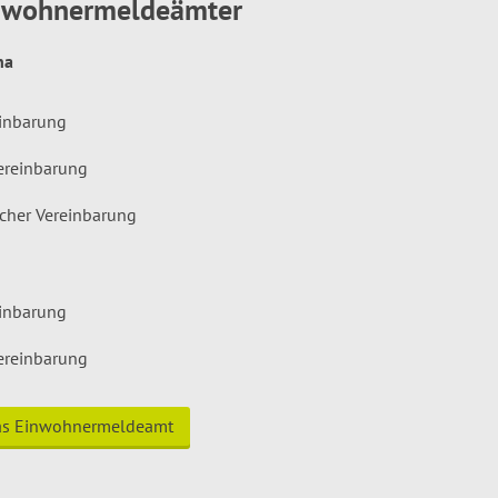
inwohnermeldeämter
hna
einbarung
ereinbarung
icher Vereinbarung
einbarung
ereinbarung
das Einwohnermeldeamt