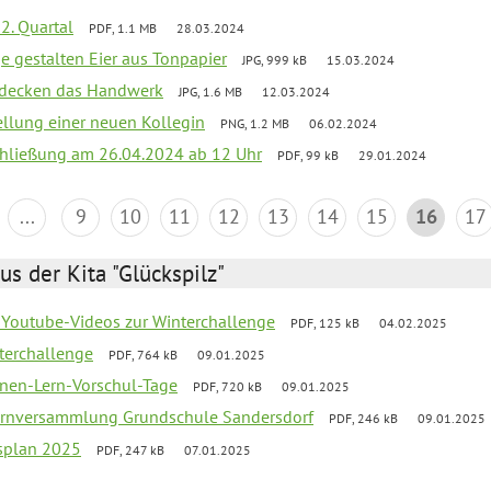
2. Quartal
PDF, 1.1 MB
28.03.2024
e gestalten Eier aus Tonpapier
JPG, 999 kB
15.03.2024
ntdecken das Handwerk
JPG, 1.6 MB
12.03.2024
ellung einer neuen Kollegin
PNG, 1.2 MB
06.02.2024
schließung am 26.04.2024 ab 12 Uhr
PDF, 99 kB
29.01.2024
...
9
10
11
12
13
14
15
16
17
us der Kita "Glückspilz"
 Youtube-Videos zur Winterchallenge
PDF, 125 kB
04.02.2025
terchallenge
PDF, 764 kB
09.01.2025
nen-Lern-Vorschul-Tage
PDF, 720 kB
09.01.2025
ernversammlung Grundschule Sandersdorf
PDF, 246 kB
09.01.2025
esplan 2025
PDF, 247 kB
07.01.2025