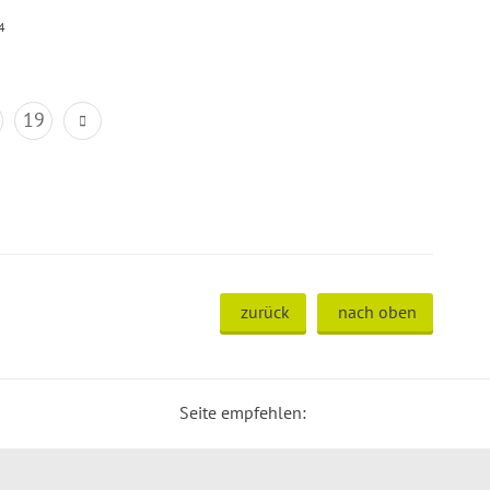
4
19
zurück
nach oben
Seite empfehlen: