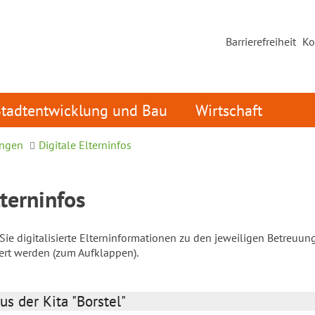
Barrierefreiheit
Ko
Stadtentwicklung und Bau
Wirtschaft
ungen
Digitale Elterninfos
lterninfos
ie digitalisierte Elterninformationen zu den jeweiligen Betreuun
iert werden (zum Aufklappen).
us der Kita "Borstel"