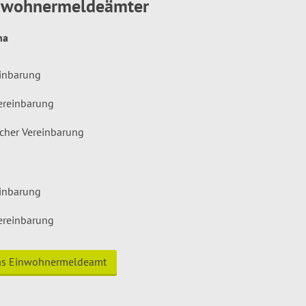
inwohnermeldeämter
hna
einbarung
ereinbarung
icher Vereinbarung
einbarung
ereinbarung
das Einwohnermeldeamt