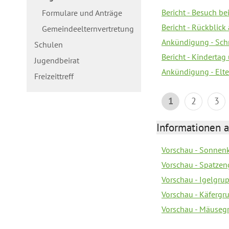
Bericht - Besuch b
Formulare und Anträge
Bericht - Rückblick
Gemeindeelternvertretung
Ankündigung - Schn
Schulen
Bericht - Kindertag
Jugendbeirat
Ankündigung - Elte
Freizeittreff
1
2
3
Informationen a
Vorschau - Sonnenk
Vorschau - Spatzen
Vorschau - Igelgru
Vorschau - Käfergr
Vorschau - Mäusegr