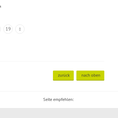
4
19
zurück
nach oben
Seite empfehlen: