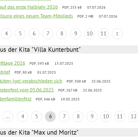
 auf das erste Halbjahr 2026
PDF, 255 kB
07.07.2026
tellung eines neuen Team-Mitglieds
PDF, 2 MB
07.07.2026
4
5
6
7
8
9
10
11
us der Kita "Villa Kunterbunt"
ießtage 2026
PDF, 593 kB
15.07.2025
brief
PDF, 90 kB
01.07.2025
rtüten-Igel verabschieden sich
PDF, 508 kB
25.06.2025
piratenfest vom 05.06.2025
PDF, 267 kB
25.06.2025
tenfamilienfest
PDF, 346 kB
19.05.2025
...
4
5
6
7
8
9
10
11
12
us der Kita "Max und Moritz"