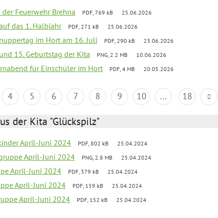
ei der Feuerwehr Brehna
PDF, 769 kB
25.06.2026
 auf das 1. Halbjahr
PDF, 271 kB
25.06.2026
uppertag im Hort am 16. Juli
PDF, 290 kB
23.06.2026
 und 15. Geburtstag der Kita
PNG, 2.2 MB
10.06.2026
rnabend für Einschüler im Hort
PDF, 4 MB
20.05.2026
4
5
6
7
8
9
10
...
18
us der Kita "Glückspilz"
inder April-Juni 2024
PDF, 802 kB
25.04.2024
gruppe April-Juni 2024
PNG, 2.8 MB
25.04.2024
ppe April-Juni 2024
PDF, 379 kB
25.04.2024
uppe April-Juni 2024
PDF, 159 kB
25.04.2024
uppe April-Juni 2024
PDF, 152 kB
25.04.2024