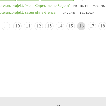
Toleranzprojekt, "Mein Körper, meine Regeln"
PDF, 182 kB
25.04.202
Toleranzprojekt, Essen ohne Grenzen
PDF, 207 kB
16.04.2024
...
10
11
12
13
14
15
16
17
18