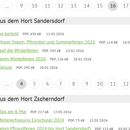
...
9
10
11
12
13
14
15
16
17
aus dem Hort Sandersdorf
ling kommt
PDF, 430 kB
12.03.2026
bfrage Ostern, Pfingsten und Sommerferien 2026
PDF, 114 kB
18.0
auf die Winterferien
PDF, 393 kB
13.02.2026
ramm Winterferien 2026
PDF, 136 kB
28.01.2026
 Januar
PDF, 295 kB
28.01.2026
...
4
5
6
7
8
9
10
11
12
aus dem Hort Zscherndorf
Tag am 8. Mai
PDF, 217 kB
17.05.2024
ferienerfragung Einschüler 2024
PDF, 73 kB
15.05.2024
ramm Pfingstferien 2024 (im Hort Sandersdorf)
PDF, 123 kB
03.05.