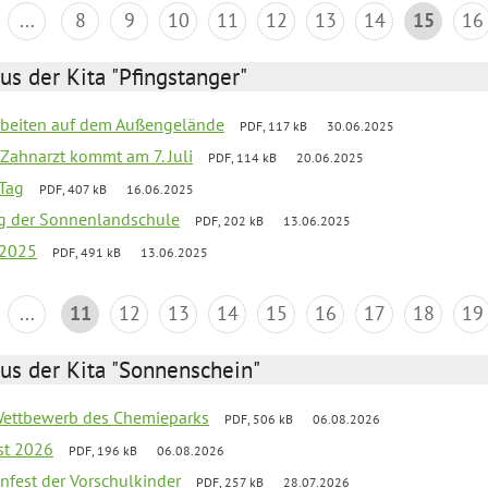
...
8
9
10
11
12
13
14
15
16
us der Kita "Pfingstanger"
arbeiten auf dem Außengelände
PDF, 117 kB
30.06.2025
Zahnarzt kommt am 7. Juli
PDF, 114 kB
20.06.2025
Tag
PDF, 407 kB
16.06.2025
ung der Sonnenlandschule
PDF, 202 kB
13.06.2025
 2025
PDF, 491 kB
13.06.2025
...
11
12
13
14
15
16
17
18
19
us der Kita "Sonnenschein"
 Wettbewerb des Chemieparks
PDF, 506 kB
06.08.2026
st 2026
PDF, 196 kB
06.08.2026
enfest der Vorschulkinder
PDF, 257 kB
28.07.2026