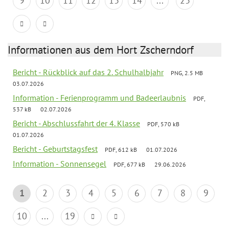
9
10
11
12
13
14
...
23
Informationen aus dem Hort Zscherndorf
Bericht - Rückblick auf das 2. Schulhalbjahr
PNG, 2.5 MB
03.07.2026
Information - Ferienprogramm und Badeerlaubnis
PDF,
537 kB
02.07.2026
Bericht - Abschlussfahrt der 4. Klasse
PDF, 570 kB
01.07.2026
Bericht - Geburtstagsfest
PDF, 612 kB
01.07.2026
Information - Sonnensegel
PDF, 677 kB
29.06.2026
1
2
3
4
5
6
7
8
9
10
...
19