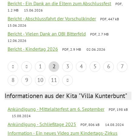
Bericht - Ein Dank an die Eltern zum Abschlussfest
PDF,
1.2 MB
15.06.2026
Bericht - Abschlussfahrt der Vorschulkinder
PDF, 447 kB
15.06.2026
Bericht - Vielen Dank an OBI Bitterfeld
PDF, 2.7 MB
12.06.2026
Bericht - Kindertag 2026
PDF, 2.9 MB
02.06.2026
1
2
3
4
5
6
7
8
9
10
11
Informationen aus der Kita "Villa Kunterbunt"
Ankündigung - Mittelalterfest am 6. September
PDF, 198 kB
15.08.2024
Ankündigung - Schließtage 2025
PDF, 806 kB
14.08.2024
Information - Ein neues Video zum Kindertags-Zirkus