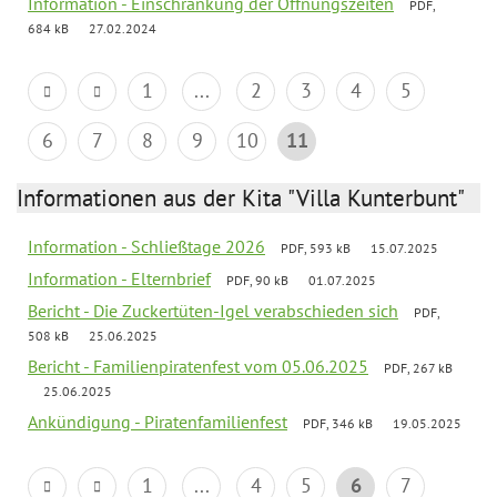
Information - Einschränkung der Öffnungszeiten
PDF,
684 kB
27.02.2024
1
...
2
3
4
5
6
7
8
9
10
11
Informationen aus der Kita "Villa Kunterbunt"
Information - Schließtage 2026
PDF, 593 kB
15.07.2025
Information - Elternbrief
PDF, 90 kB
01.07.2025
Bericht - Die Zuckertüten-Igel verabschieden sich
PDF,
508 kB
25.06.2025
Bericht - Familienpiratenfest vom 05.06.2025
PDF, 267 kB
25.06.2025
Ankündigung - Piratenfamilienfest
PDF, 346 kB
19.05.2025
1
...
4
5
6
7