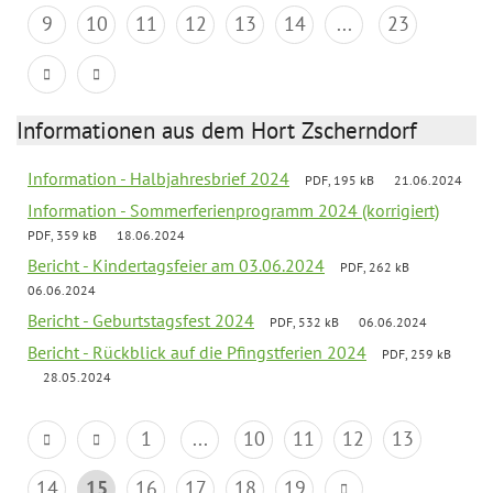
9
10
11
12
13
14
...
23
Informationen aus dem Hort Zscherndorf
Information - Halbjahresbrief 2024
PDF, 195 kB
21.06.2024
Information - Sommerferienprogramm 2024 (korrigiert)
PDF, 359 kB
18.06.2024
Bericht - Kindertagsfeier am 03.06.2024
PDF, 262 kB
06.06.2024
Bericht - Geburtstagsfest 2024
PDF, 532 kB
06.06.2024
Bericht - Rückblick auf die Pfingstferien 2024
PDF, 259 kB
28.05.2024
1
...
10
11
12
13
14
15
16
17
18
19