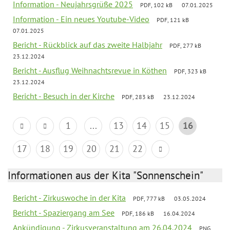
Information - Neujahrsgrüße 2025
PDF, 102 kB
07.01.2025
Information - Ein neues Youtube-Video
PDF, 121 kB
07.01.2025
Bericht - Rückblick auf das zweite Halbjahr
PDF, 277 kB
23.12.2024
Bericht - Ausflug Weihnachtsrevue in Köthen
PDF, 323 kB
23.12.2024
Bericht - Besuch in der Kirche
PDF, 283 kB
23.12.2024
1
...
13
14
15
16
17
18
19
20
21
22
Informationen aus der Kita "Sonnenschein"
Bericht - Zirkuswoche in der Kita
PDF, 777 kB
03.05.2024
Bericht - Spaziergang am See
PDF, 186 kB
16.04.2024
Ankündigung - Zirkusveranstaltung am 26.04.2024
PNG,