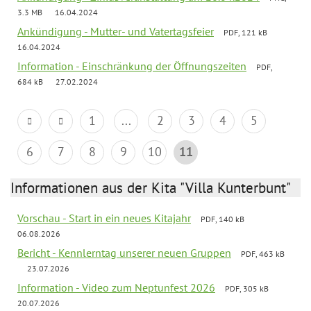
3.3 MB
16.04.2024
Ankündigung - Mutter- und Vatertagsfeier
PDF, 121 kB
16.04.2024
Information - Einschränkung der Öffnungszeiten
PDF,
684 kB
27.02.2024
1
...
2
3
4
5
6
7
8
9
10
11
Informationen aus der Kita "Villa Kunterbunt"
Vorschau - Start in ein neues Kitajahr
PDF, 140 kB
06.08.2026
Bericht - Kennlerntag unserer neuen Gruppen
PDF, 463 kB
23.07.2026
Information - Video zum Neptunfest 2026
PDF, 305 kB
20.07.2026