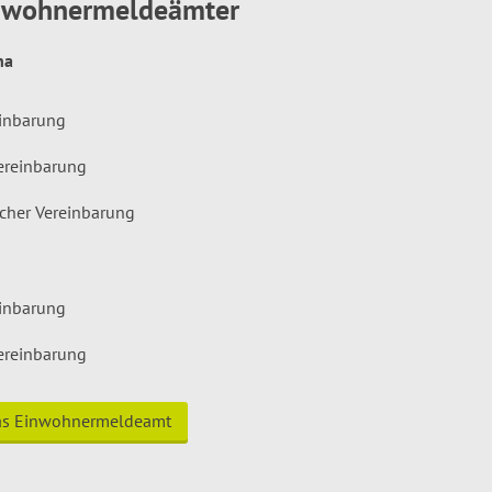
inwohnermeldeämter
hna
einbarung
ereinbarung
icher Vereinbarung
einbarung
ereinbarung
das Einwohnermeldeamt