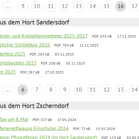
...
9
10
11
12
13
14
15
16
17
aus dem Hort Sandersdorf
inde- und Kreiselternvertreter 2025-2027
PDF, 635 kB
17.11.2025
tzlicher Schließtag 2026
PDF, 703 kB
11.11.2025
terfest 2025
PDF, 205 kB
03.11.2025
entsbasteln 2025
PDF, 108 kB
03.11.2025
ien 2025
PDF, 287 kB
27.10.2025
...
6
7
8
9
10
11
12
13
14
aus dem Hort Zscherndorf
Tag am 8. Mai
PDF, 217 kB
17.05.2024
ferienerfragung Einschüler 2024
PDF, 73 kB
15.05.2024
ramm Pfingstferien 2024 (im Hort Sandersdorf)
PDF, 123 kB
03.05.