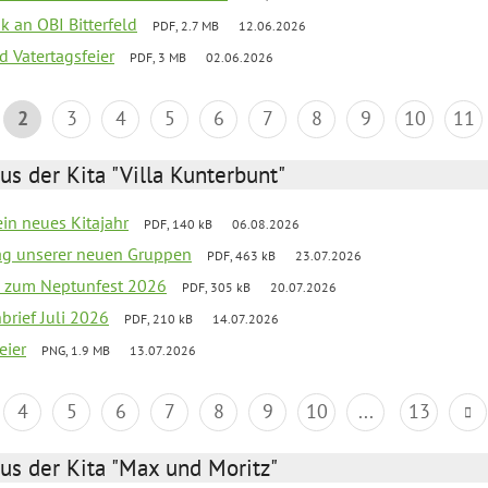
nk an OBI Bitterfeld
PDF, 2.7 MB
12.06.2026
d Vatertagsfeier
PDF, 3 MB
02.06.2026
2
3
4
5
6
7
8
9
10
11
us der Kita "Villa Kunterbunt"
ein neues Kitajahr
PDF, 140 kB
06.08.2026
tag unserer neuen Gruppen
PDF, 463 kB
23.07.2026
o zum Neptunfest 2026
PDF, 305 kB
20.07.2026
nbrief Juli 2026
PDF, 210 kB
14.07.2026
eier
PNG, 1.9 MB
13.07.2026
4
5
6
7
8
9
10
...
13
us der Kita "Max und Moritz"