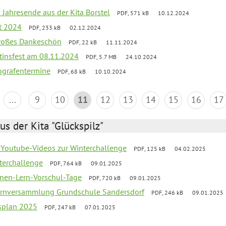
 Jahresende aus der Kita Borstel
PDF, 571 kB
10.12.2024
st 2024
PDF, 233 kB
02.12.2024
großes Dankeschön
PDF, 22 kB
11.11.2024
tinsfest am 08.11.2024
PDF, 5.7 MB
24.10.2024
ografentermine
PDF, 68 kB
10.10.2024
...
9
10
11
12
13
14
15
16
17
us der Kita "Glückspilz"
 Youtube-Videos zur Winterchallenge
PDF, 125 kB
04.02.2025
terchallenge
PDF, 764 kB
09.01.2025
nen-Lern-Vorschul-Tage
PDF, 720 kB
09.01.2025
ernversammlung Grundschule Sandersdorf
PDF, 246 kB
09.01.2025
esplan 2025
PDF, 247 kB
07.01.2025