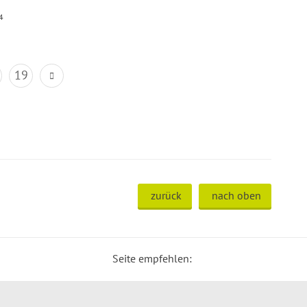
4
19
zurück
nach oben
Seite empfehlen: