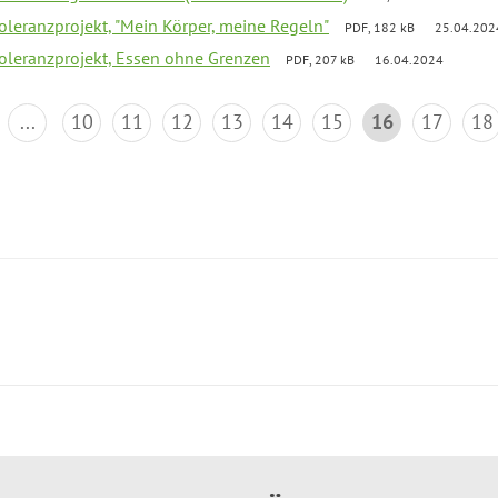
Toleranzprojekt, "Mein Körper, meine Regeln"
PDF, 182 kB
25.04.202
Toleranzprojekt, Essen ohne Grenzen
PDF, 207 kB
16.04.2024
...
10
11
12
13
14
15
16
17
18