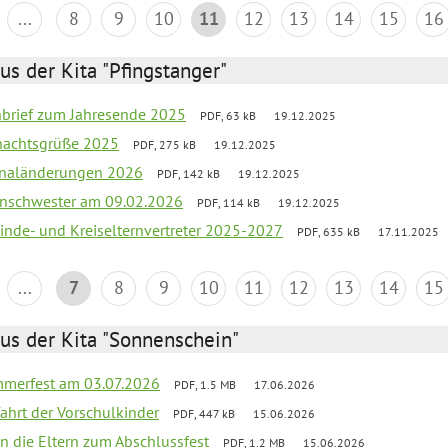
...
8
9
10
11
12
13
14
15
16
us der Kita "Pfingstanger"
rnbrief zum Jahresende 2025
PDF, 63 kB
19.12.2025
hnachtsgrüße 2025
PDF, 275 kB
19.12.2025
sonaländerungen 2026
PDF, 142 kB
19.12.2025
nschwester am 09.02.2026
PDF, 114 kB
19.12.2025
inde- und Kreiselternvertreter 2025-2027
PDF, 635 kB
17.11.2025
...
7
8
9
10
11
12
13
14
15
us der Kita "Sonnenschein"
merfest am 03.07.2026
PDF, 1.5 MB
17.06.2026
fahrt der Vorschulkinder
PDF, 447 kB
15.06.2026
an die Eltern zum Abschlussfest
PDF, 1.2 MB
15.06.2026