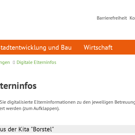
Barrierefreiheit
Ko
Stadtentwicklung und Bau
Wirtschaft
ungen
Digitale Elterninfos
lterninfos
ie digitalisierte Elterninformationen zu den jeweiligen Betreuun
iert werden (zum Aufklappen).
us der Kita "Borstel"