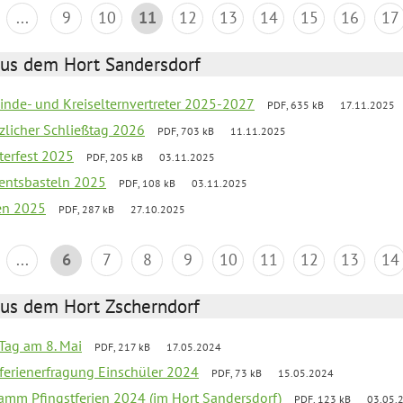
...
9
10
11
12
13
14
15
16
17
aus dem Hort Sandersdorf
inde- und Kreiselternvertreter 2025-2027
PDF, 635 kB
17.11.2025
tzlicher Schließtag 2026
PDF, 703 kB
11.11.2025
terfest 2025
PDF, 205 kB
03.11.2025
entsbasteln 2025
PDF, 108 kB
03.11.2025
ien 2025
PDF, 287 kB
27.10.2025
...
6
7
8
9
10
11
12
13
14
aus dem Hort Zscherndorf
Tag am 8. Mai
PDF, 217 kB
17.05.2024
ferienerfragung Einschüler 2024
PDF, 73 kB
15.05.2024
ramm Pfingstferien 2024 (im Hort Sandersdorf)
PDF, 123 kB
03.05.