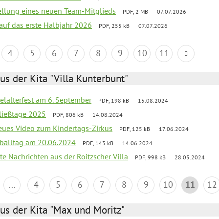
tellung eines neuen Team-Mitglieds
PDF, 2 MB
07.07.2026
 auf das erste Halbjahr 2026
PDF, 255 kB
07.07.2026
4
5
6
7
8
9
10
11
us der Kita "Villa Kunterbunt"
elalterfest am 6. September
PDF, 198 kB
15.08.2024
ließtage 2025
PDF, 806 kB
14.08.2024
neues Video zum Kindertags-Zirkus
PDF, 125 kB
17.06.2024
balltag am 20.06.2024
PDF, 143 kB
14.06.2024
te Nachrichten aus der Roitzscher Villa
PDF, 998 kB
28.05.2024
...
4
5
6
7
8
9
10
11
12
us der Kita "Max und Moritz"