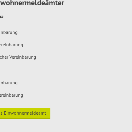
inwohnermeldeämter
hna
einbarung
ereinbarung
icher Vereinbarung
einbarung
ereinbarung
das Einwohnermeldeamt