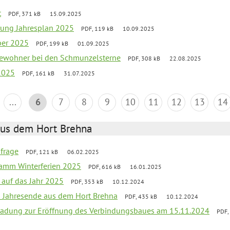
t
PDF, 371 kB
15.09.2025
rung Jahresplan 2025
PDF, 119 kB
10.09.2025
ber 2025
PDF, 199 kB
01.09.2025
tbewohner bei den Schmunzelsterne
PDF, 308 kB
22.08.2025
2025
PDF, 161 kB
31.07.2025
...
6
7
8
9
10
11
12
13
14
aus dem Hort Brehna
bfrage
PDF, 121 kB
06.02.2025
ramm Winterferien 2025
PDF, 616 kB
16.01.2025
 auf das Jahr 2025
PDF, 353 kB
10.12.2024
m Jahresende aus dem Hort Brehna
PDF, 435 kB
10.12.2024
ladung zur Eröffnung des Verbindungsbaues am 15.11.2024
PDF,