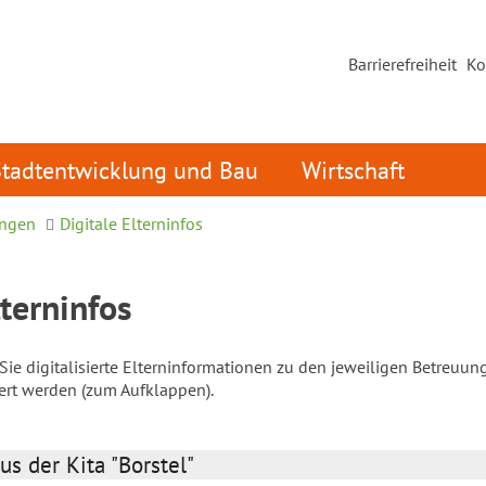
Barrierefreiheit
Ko
Stadtentwicklung und Bau
Wirtschaft
ungen
Digitale Elterninfos
lterninfos
ie digitalisierte Elterninformationen zu den jeweiligen Betreuun
iert werden (zum Aufklappen).
us der Kita "Borstel"