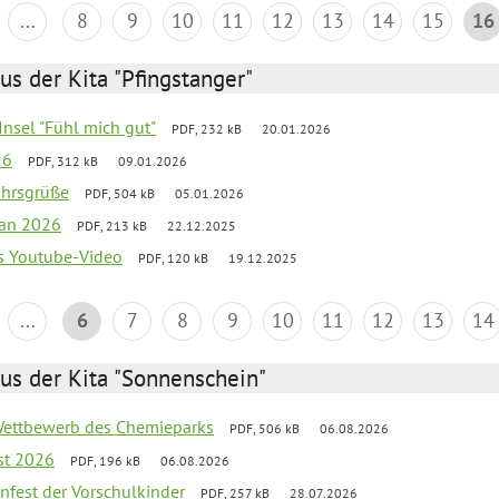
...
8
9
10
11
12
13
14
15
16
us der Kita "Pfingstanger"
-Insel "Fühl mich gut"
PDF, 232 kB
20.01.2026
26
PDF, 312 kB
09.01.2026
ahrsgrüße
PDF, 504 kB
05.01.2026
lan 2026
PDF, 213 kB
22.12.2025
s Youtube-Video
PDF, 120 kB
19.12.2025
...
6
7
8
9
10
11
12
13
14
us der Kita "Sonnenschein"
 Wettbewerb des Chemieparks
PDF, 506 kB
06.08.2026
st 2026
PDF, 196 kB
06.08.2026
enfest der Vorschulkinder
PDF, 257 kB
28.07.2026