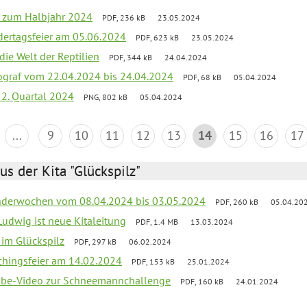
ef zum Halbjahr 2024
PDF, 236 kB
23.05.2024
dertagsfeier am 05.06.2024
PDF, 623 kB
23.05.2024
 die Welt der Reptilien
PDF, 344 kB
24.04.2024
ograf vom 22.04.2024 bis 24.04.2024
PDF, 68 kB
05.04.2024
 2. Quartal 2024
PNG, 802 kB
05.04.2024
...
9
10
11
12
13
14
15
16
17
us der Kita "Glückspilz"
derwochen vom 08.04.2024 bis 03.05.2024
PDF, 260 kB
05.04.20
Ludwig ist neue Kitaleitung
PDF, 1.4 MB
13.03.2024
r im Glückspilz
PDF, 297 kB
06.02.2024
chingsfeier am 14.02.2024
PDF, 153 kB
25.01.2024
tube-Video zur Schneemannchallenge
PDF, 160 kB
24.01.2024