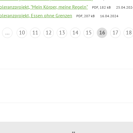
Toleranzprojekt, "Mein Körper, meine Regeln"
PDF, 182 kB
25.04.202
Toleranzprojekt, Essen ohne Grenzen
PDF, 207 kB
16.04.2024
...
10
11
12
13
14
15
16
17
18