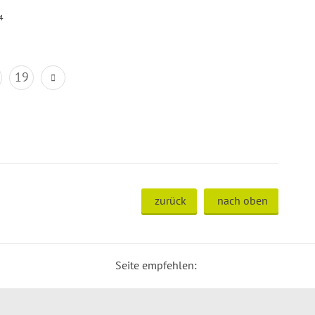
4
19
zurück
nach oben
Seite empfehlen: