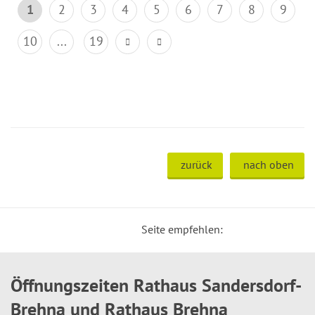
1
2
3
4
5
6
7
8
9
10
...
19
zurück
nach oben
Seite empfehlen:
Öffnungszeiten Rathaus Sandersdorf-
Brehna und Rathaus Brehna