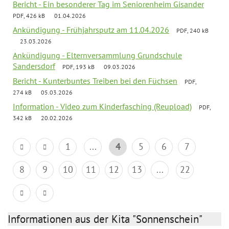
Bericht - Ein besonderer Tag im Seniorenheim Gisander
PDF, 426 kB
01.04.2026
Ankündigung - Frühjahrsputz am 11.04.2026
PDF, 240 kB
23.03.2026
Ankündigung - Elternversammlung Grundschule
Sandersdorf
PDF, 193 kB
09.03.2026
Bericht - Kunterbuntes Treiben bei den Füchsen
PDF,
274 kB
05.03.2026
Information - Video zum Kinderfasching (Reupload)
PDF,
342 kB
20.02.2026
1
...
4
5
6
7
8
9
10
11
12
13
...
22
Informationen aus der Kita "Sonnenschein"