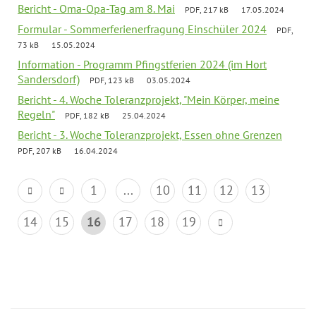
Bericht - Oma-Opa-Tag am 8. Mai
PDF, 217 kB
17.05.2024
Formular - Sommerferienerfragung Einschüler 2024
PDF,
73 kB
15.05.2024
Information - Programm Pfingstferien 2024 (im Hort
Sandersdorf)
PDF, 123 kB
03.05.2024
Bericht - 4. Woche Toleranzprojekt, "Mein Körper, meine
Regeln"
PDF, 182 kB
25.04.2024
Bericht - 3. Woche Toleranzprojekt, Essen ohne Grenzen
PDF, 207 kB
16.04.2024
1
...
10
11
12
13
14
15
16
17
18
19