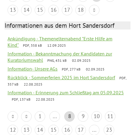
13
14
15
16
17
18
Informationen aus dem Hort Sandersdorf
Ankündigung - Themenelternabend "Erste Hilfe am
Kind"
PDF, 358 kB
12.09.2025
Information - Bekanntmachung der Kandidaten zur
Kuratoriumswahl
PNG, 431 kB
02.09.2025
Information- Unsere AGs
PDF, 277 kB
02.09.2025
Rückblick - Sommerferien 2025 im Hort Sandersdorf
PDF,
357 kB
22.08.2025
Information - Erinnerung zum Schließtag am 05.09.2025
PDF, 137 kB
22.08.2025
1
...
8
9
10
11
12
13
14
15
16
17
...
23