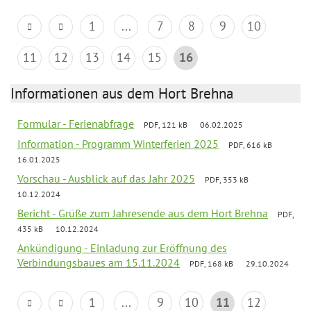
1
...
7
8
9
10
11
12
13
14
15
16
Informationen aus dem Hort Brehna
Formular - Ferienabfrage
PDF, 121 kB
06.02.2025
Information - Programm Winterferien 2025
PDF, 616 kB
16.01.2025
Vorschau - Ausblick auf das Jahr 2025
PDF, 353 kB
10.12.2024
Bericht - Grüße zum Jahresende aus dem Hort Brehna
PDF,
435 kB
10.12.2024
Ankündigung - Einladung zur Eröffnung des
Verbindungsbaues am 15.11.2024
PDF, 168 kB
29.10.2024
1
...
9
10
11
12