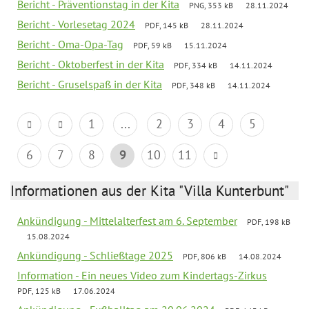
Bericht - Präventionstag in der Kita
PNG, 353 kB
28.11.2024
Bericht - Vorlesetag 2024
PDF, 145 kB
28.11.2024
Bericht - Oma-Opa-Tag
PDF, 59 kB
15.11.2024
Bericht - Oktoberfest in der Kita
PDF, 334 kB
14.11.2024
Bericht - Gruselspaß in der Kita
PDF, 348 kB
14.11.2024
1
...
2
3
4
5
6
7
8
9
10
11
Informationen aus der Kita "Villa Kunterbunt"
Ankündigung - Mittelalterfest am 6. September
PDF, 198 kB
15.08.2024
Ankündigung - Schließtage 2025
PDF, 806 kB
14.08.2024
Information - Ein neues Video zum Kindertags-Zirkus
PDF, 125 kB
17.06.2024