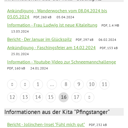
Ankündigung - Wanderwochen vom 08.04.2024 bis
03.05.2024
PDF, 260 kB
05.04.2024
Information - Frau Ludwig ist neue Kitaleitung
PDF, 1.4 MB
13.03.2024
Bericht - Der Januar im Glückspilz
PDF, 297 kB
06.02.2024
Ankündigung - Faschingsfeier am 14.02.2024
PDF, 153 kB
25.01.2024
Information - Youtube-Video zur Schneemannchallenge
PDF, 160 kB
24.01.2024
1
...
8
9
10
11
12
13
14
15
16
17
Informationen aus der Kita "Pfingstanger"
Bericht - Jolinchen-Insel "Fühl mich gut"
PDF, 232 kB