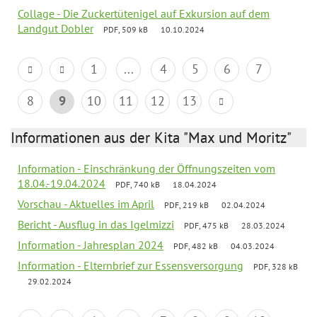
Collage - Die Zuckertütenigel auf Exkursion auf dem
Landgut Dobler
PDF, 509 kB
10.10.2024
1
...
4
5
6
7
8
9
10
11
12
13
Informationen aus der Kita "Max und Moritz"
Information - Einschränkung der Öffnungszeiten vom
18.04.-19.04.2024
PDF, 740 kB
18.04.2024
Vorschau - Aktuelles im April
PDF, 219 kB
02.04.2024
Bericht - Ausflug in das Igelmizzi
PDF, 475 kB
28.03.2024
Information - Jahresplan 2024
PDF, 482 kB
04.03.2024
Information - Elternbrief zur Essensversorgung
PDF, 328 kB
29.02.2024