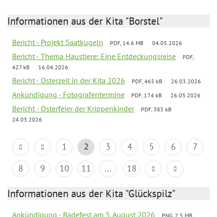
Informationen aus der Kita "Borstel"
Bericht - Projekt Saatkugeln
PDF, 14.6 MB
04.05.2026
Bericht - Thema Haustiere: Eine Entdeckungsreise
PDF,
427 kB
16.04.2026
Bericht - Osterzeit in der Kita 2026
PDF, 465 kB
26.03.2026
Ankündigung - Fotografentermine
PDF, 174 kB
26.03.2026
Bericht - Osterfeier der Krippenkinder
PDF, 385 kB
24.03.2026
1
2
3
4
5
6
7
8
9
10
11
...
18
Informationen aus der Kita "Glückspilz"
Ankündigung - Badefest am 5. August 2026
PNG, 2.5 MB