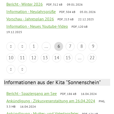
Bericht - Winter 2026
PDF, 312 kB
09.01.2026
Information - Neujahrsgrüße
PDF, 504 kB
05.01.2026
Vorschau - Jahresplan 2026
PDF, 213 kB
22.12.2025
Information - Neues Youtube-Video
PDF, 120 kB
19.12.2025
1
...
6
7
8
9
10
11
12
13
14
15
...
22
Informationen aus der Kita "Sonnenschein"
Bericht - Spaziergang am See
PDF, 186 kB
16.04.2024
Ankündigung - Zirkusveranstaltung am 26.04.2024
PNG,
3.3 MB
16.04.2024
Ankündigung - Mutter- und Vatertagsfeier
PDF, 121 kB