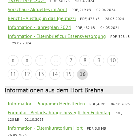
18.04.-19.04.2024
PDF, 740 kB
18.04.2024
Vorschau - Aktuelles im April
PDF, 219 kB
02.04.2024
Bericht - Ausflug in das Igelmizzi
PDF, 475 kB
28.03.2024
Information - Jahresplan 2024
PDF, 482 kB
04.03.2024
Information - Elternbrief zur Essensversorgung
PDF, 328 kB
29.02.2024
1
...
7
8
9
10
11
12
13
14
15
16
Informationen aus dem Hort Brehna
Information - Programm Herbstferien
PDF, 4 MB
06.10.2025
Formular - Bedarfsabfrage beweglicher Ferientag
PDF,
128 kB
02.10.2025
Information - Elternkuratorium Hort
PDF, 3.8 MB
26.09.2025