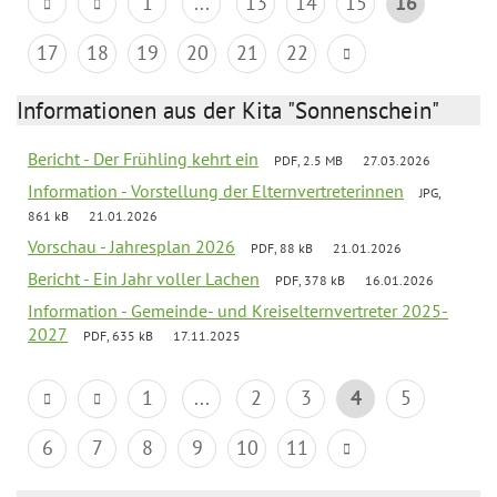
1
...
13
14
15
16
17
18
19
20
21
22
Informationen aus der Kita "Sonnenschein"
Bericht - Der Frühling kehrt ein
PDF, 2.5 MB
27.03.2026
Information - Vorstellung der Elternvertreterinnen
JPG,
861 kB
21.01.2026
Vorschau - Jahresplan 2026
PDF, 88 kB
21.01.2026
Bericht - Ein Jahr voller Lachen
PDF, 378 kB
16.01.2026
Information - Gemeinde- und Kreiselternvertreter 2025-
2027
PDF, 635 kB
17.11.2025
1
...
2
3
4
5
6
7
8
9
10
11