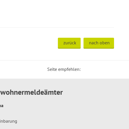
zurück
nach oben
Seite empfehlen:
inwohnermeldeämter
hna
einbarung