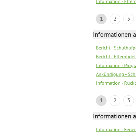
Information - Elter
1
2
3
Informationen 
Bericht - Schulhofpa
Bericht - Elternbri
Information - Pro
Ankündigung - Sch
Information - Rück
1
2
3
Informationen 
Information - Fer