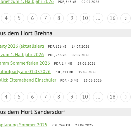
nbrief zum 1. Halbjahr 2026
PDF, 343 kB
02.07.2026
4
5
6
7
8
9
10
...
16
aus dem Hort Brehna
rty 2026 (aktualisiert)
PDF, 626 kB
14.07.2026
ef zum 1. Halbjahr 2026
PDF, 236 kB
02.07.2026
gramm Sommerferien 2026
PDF, 1.4 MB
29.06.2026
ulhofparty am 01.07.2026
PDF, 211 kB
19.06.2026
blick Elternabend Einschüler
PDF, 4.3 MB
15.06.2026
4
5
6
7
8
9
10
...
18
aus dem Hort Sandersdorf
ienplanung Sommer 2025
PDF, 266 kB
23.06.2025