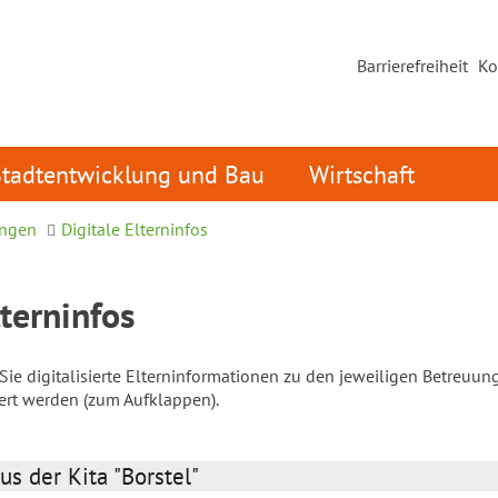
Barrierefreiheit
Ko
Stadtentwicklung und Bau
Wirtschaft
ungen
Digitale Elterninfos
lterninfos
ie digitalisierte Elterninformationen zu den jeweiligen Betreuun
iert werden (zum Aufklappen).
us der Kita "Borstel"