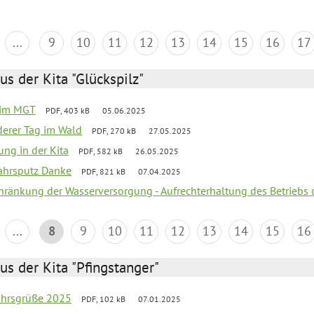
...
9
10
11
12
13
14
15
16
17
us der Kita "Glückspilz"
 im MGT
PDF, 403 kB
05.06.2025
derer Tag im Wald
PDF, 270 kB
27.05.2025
ung in der Kita
PDF, 582 kB
26.05.2025
jahrsputz Danke
PDF, 821 kB
07.04.2025
chränkung der Wasserversorgung - Aufrechterhaltung des Betriebs 
...
8
9
10
11
12
13
14
15
16
us der Kita "Pfingstanger"
ahrsgrüße 2025
PDF, 102 kB
07.01.2025