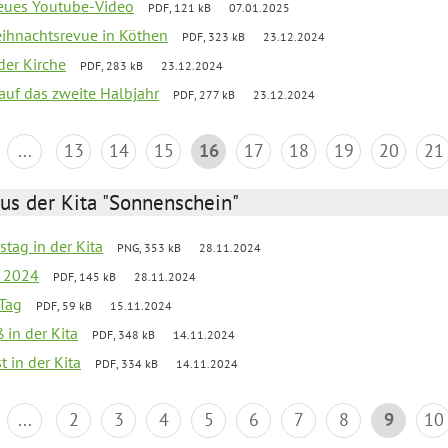
neues Youtube-Video
PDF, 121 kB
07.01.2025
Weihnachtsrevue in Köthen
PDF, 323 kB
23.12.2024
der Kirche
PDF, 283 kB
23.12.2024
 auf das zweite Halbjahr
PDF, 277 kB
23.12.2024
...
13
14
15
16
17
18
19
20
21
us der Kita "Sonnenschein"
stag in der Kita
PNG, 353 kB
28.11.2024
g 2024
PDF, 145 kB
28.11.2024
Tag
PDF, 59 kB
15.11.2024
 in der Kita
PDF, 348 kB
14.11.2024
t in der Kita
PDF, 334 kB
14.11.2024
...
2
3
4
5
6
7
8
9
10