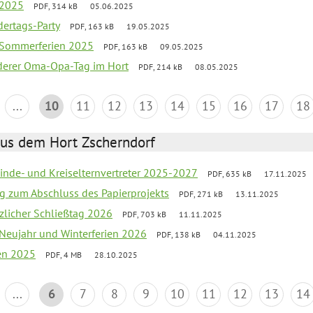
 2025
PDF, 314 kB
05.06.2025
ertags-Party
PDF, 163 kB
19.05.2025
e Sommerferien 2025
PDF, 163 kB
09.05.2025
nderer Oma-Opa-Tag im Hort
PDF, 214 kB
08.05.2025
...
10
11
12
13
14
15
16
17
18
aus dem Hort Zscherndorf
inde- und Kreiselternvertreter 2025-2027
PDF, 635 kB
17.11.2025
ng zum Abschluss des Papierprojekts
PDF, 271 kB
13.11.2025
tzlicher Schließtag 2026
PDF, 703 kB
11.11.2025
 Neujahr und Winterferien 2026
PDF, 138 kB
04.11.2025
ien 2025
PDF, 4 MB
28.10.2025
...
6
7
8
9
10
11
12
13
14