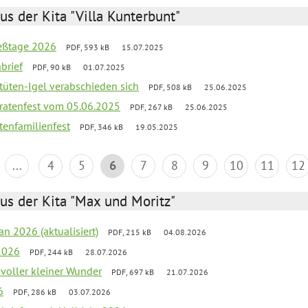
us der Kita "Villa Kunterbunt"
ießtage 2026
PDF, 593 kB
15.07.2025
brief
PDF, 90 kB
01.07.2025
rtüten-Igel verabschieden sich
PDF, 508 kB
25.06.2025
piratenfest vom 05.06.2025
PDF, 267 kB
25.06.2025
tenfamilienfest
PDF, 346 kB
19.05.2025
...
4
5
6
7
8
9
10
11
12
us der Kita "Max und Moritz"
an 2026 (aktualisiert)
PDF, 215 kB
04.08.2026
2026
PDF, 244 kB
28.07.2026
 voller kleiner Wunder
PDF, 697 kB
21.07.2026
6
PDF, 286 kB
03.07.2026