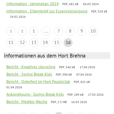
Information - Jahresplan 2024
PDF, 482 kB
04.03.2024
Information - Elternbrief zur Essensversorgung
PDF, 328 kB
29.02.2024
1
...
7
8
9
10
11
12
13
14
15
16
Informationen aus dem Hort Brehna
Bericht - Kreatives Upcycling
PDF, 546 kB
17.04.2026
Bericht - Spring Break Kids
PDF, 390 kB
07.04.2026
Bericht - Osterfest im Hort Pazzelclab
PDF, 831 kB
01.04.2026
Ankündigung - Spring Break Kids
PDF, 289 kB
27.03.2026
Bericht - Mediko-Woche
PDF, 2.5 MB
16.03.2026