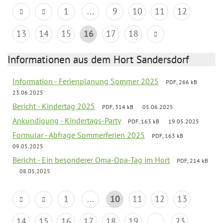
1
...
9
10
11
12
13
14
15
16
17
18
Informationen aus dem Hort Sandersdorf
Information - Ferienplanung Sommer 2025
PDF, 266 kB
23.06.2025
Bericht - Kindertag 2025
PDF, 314 kB
05.06.2025
Ankündigung - Kindertags-Party
PDF, 163 kB
19.05.2025
Formular - Abfrage Sommerferien 2025
PDF, 163 kB
09.05.2025
Bericht - Ein besonderer Oma-Opa-Tag im Hort
PDF, 214 kB
08.05.2025
1
...
10
11
12
13
14
15
16
17
18
19
...
23