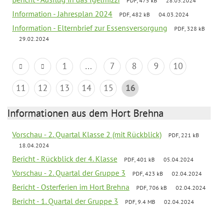
PDF, 475 kB
28.03.2024
Information - Jahresplan 2024
PDF, 482 kB
04.03.2024
Information - Elternbrief zur Essensversorgung
PDF, 328 kB
29.02.2024
1
...
7
8
9
10
11
12
13
14
15
16
Informationen aus dem Hort Brehna
Vorschau - 2. Quartal Klasse 2 (mit Rückblick)
PDF, 221 kB
18.04.2024
Bericht - Rückblick der 4. Klasse
PDF, 401 kB
05.04.2024
Vorschau - 2. Quartal der Gruppe 3
PDF, 423 kB
02.04.2024
Bericht - Osterferien im Hort Brehna
PDF, 706 kB
02.04.2024
Bericht - 1. Quartal der Gruppe 3
PDF, 9.4 MB
02.04.2024