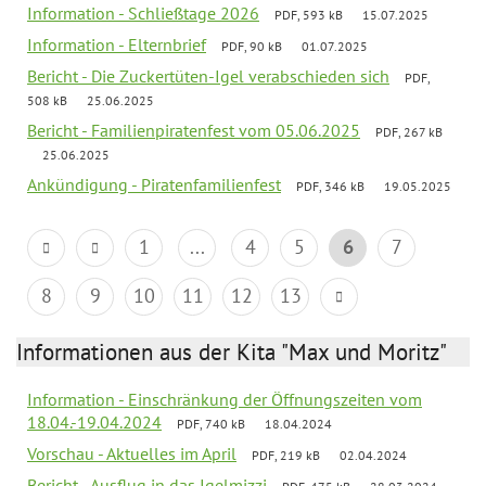
Information - Schließtage 2026
PDF, 593 kB
15.07.2025
Information - Elternbrief
PDF, 90 kB
01.07.2025
Bericht - Die Zuckertüten-Igel verabschieden sich
PDF,
508 kB
25.06.2025
Bericht - Familienpiratenfest vom 05.06.2025
PDF, 267 kB
25.06.2025
Ankündigung - Piratenfamilienfest
PDF, 346 kB
19.05.2025
1
...
4
5
6
7
8
9
10
11
12
13
Informationen aus der Kita "Max und Moritz"
Information - Einschränkung der Öffnungszeiten vom
18.04.-19.04.2024
PDF, 740 kB
18.04.2024
Vorschau - Aktuelles im April
PDF, 219 kB
02.04.2024
Bericht - Ausflug in das Igelmizzi