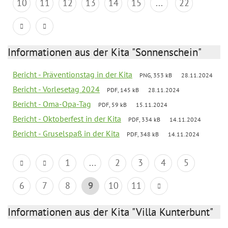
10
11
12
13
14
15
...
22
Informationen aus der Kita "Sonnenschein"
Bericht - Präventionstag in der Kita
PNG, 353 kB
28.11.2024
Bericht - Vorlesetag 2024
PDF, 145 kB
28.11.2024
Bericht - Oma-Opa-Tag
PDF, 59 kB
15.11.2024
Bericht - Oktoberfest in der Kita
PDF, 334 kB
14.11.2024
Bericht - Gruselspaß in der Kita
PDF, 348 kB
14.11.2024
1
...
2
3
4
5
6
7
8
9
10
11
Informationen aus der Kita "Villa Kunterbunt"