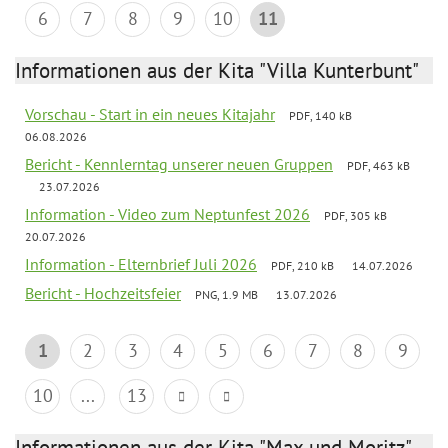
6
7
8
9
10
11
Informationen aus der Kita "Villa Kunterbunt"
Vorschau - Start in ein neues Kitajahr
PDF, 140 kB
06.08.2026
Bericht - Kennlerntag unserer neuen Gruppen
PDF, 463 kB
23.07.2026
Information - Video zum Neptunfest 2026
PDF, 305 kB
20.07.2026
Information - Elternbrief Juli 2026
PDF, 210 kB
14.07.2026
Bericht - Hochzeitsfeier
PNG, 1.9 MB
13.07.2026
1
2
3
4
5
6
7
8
9
10
...
13
Informationen aus der Kita "Max und Moritz"