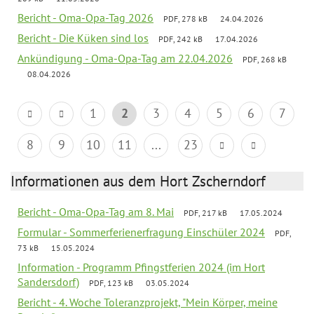
Bericht - Oma-Opa-Tag 2026
PDF, 278 kB
24.04.2026
Bericht - Die Küken sind los
PDF, 242 kB
17.04.2026
Ankündigung - Oma-Opa-Tag am 22.04.2026
PDF, 268 kB
08.04.2026
1
2
3
4
5
6
7
8
9
10
11
...
23
Informationen aus dem Hort Zscherndorf
Bericht - Oma-Opa-Tag am 8. Mai
PDF, 217 kB
17.05.2024
Formular - Sommerferienerfragung Einschüler 2024
PDF,
73 kB
15.05.2024
Information - Programm Pfingstferien 2024 (im Hort
Sandersdorf)
PDF, 123 kB
03.05.2024
Bericht - 4. Woche Toleranzprojekt, "Mein Körper, meine