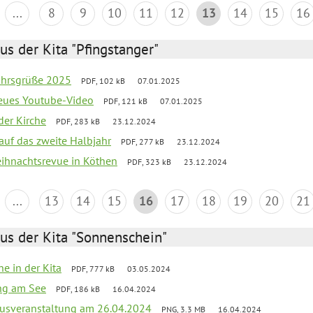
...
8
9
10
11
12
13
14
15
16
us der Kita "Pfingstanger"
ahrsgrüße 2025
PDF, 102 kB
07.01.2025
neues Youtube-Video
PDF, 121 kB
07.01.2025
der Kirche
PDF, 283 kB
23.12.2024
 auf das zweite Halbjahr
PDF, 277 kB
23.12.2024
Weihnachtsrevue in Köthen
PDF, 323 kB
23.12.2024
...
13
14
15
16
17
18
19
20
21
us der Kita "Sonnenschein"
he in der Kita
PDF, 777 kB
03.05.2024
ang am See
PDF, 186 kB
16.04.2024
kusveranstaltung am 26.04.2024
PNG, 3.3 MB
16.04.2024