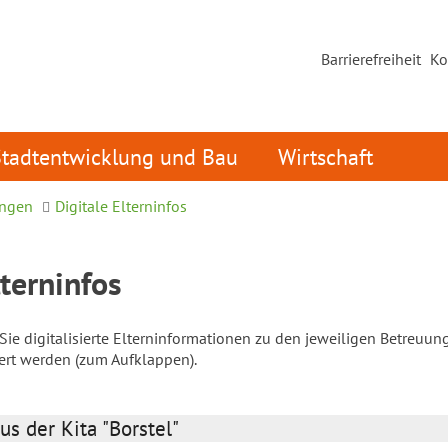
Barrierefreiheit
Ko
Stadtentwicklung und Bau
Wirtschaft
ungen
Digitale Elterninfos
lterninfos
ie digitalisierte Elterninformationen zu den jeweiligen Betreuun
iert werden (zum Aufklappen).
us der Kita "Borstel"