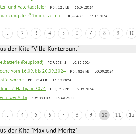
er- und Vatertagsfeier
PDF, 121 kB
16.04.2024
chränkung der Öffnungszeiten
PDF, 684 kB
27.02.2024
...
2
3
4
5
6
7
8
9
10
us der Kita "Villa Kunterbunt"
felbatterie (Reupload)
PDF, 278 kB
10.10.2024
lwoche vom 16.09. bis 20.09.2024
PDF, 826 kB
30.09.2024
toffelwoche
PDF, 214 kB
11.09.2024
nbrief 2. Halbjahr 2024
PDF, 213 kB
03.09.2024
r in der Villa
PDF, 391 kB
15.08.2024
...
4
5
6
7
8
9
10
11
12
us der Kita "Max und Moritz"