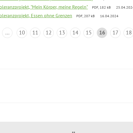
Toleranzprojekt, "Mein Körper, meine Regeln"
PDF, 182 kB
25.04.202
Toleranzprojekt, Essen ohne Grenzen
PDF, 207 kB
16.04.2024
...
10
11
12
13
14
15
16
17
18