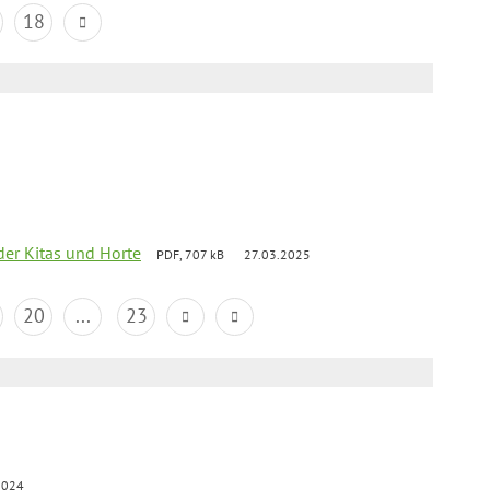
18
der Kitas und Horte
PDF, 707 kB
27.03.2025
20
...
23
2024