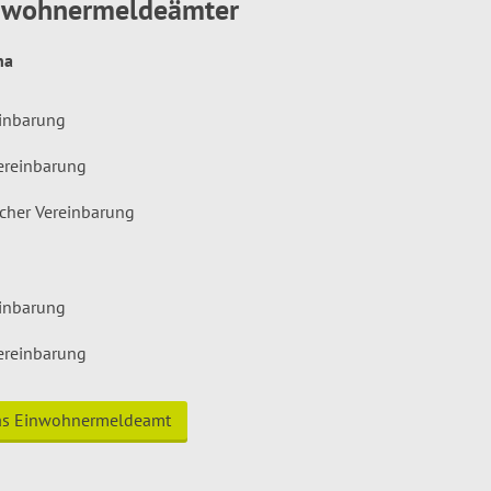
inwohnermeldeämter
hna
einbarung
ereinbarung
icher Vereinbarung
einbarung
ereinbarung
das Einwohnermeldeamt