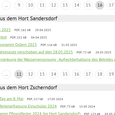
...
9
10
11
12
13
14
15
16
17
aus dem Hort Sandersdorf
en 2025
PDF, 262 kB
29.04.2025
Hort
PDF, 252 kB
04.04.2025
programm Ostern 2025
PDF, 116 kB
31.03.2025
jahresputz verschoben auf den 28.05.2025
PDF, 72 kB
28.03.2025
chränkung der Wasserversorgung - Aufrechterhaltung des Betriebs 
...
11
12
13
14
15
16
17
18
19
aus dem Hort Zscherndorf
Tag am 8. Mai
PDF, 217 kB
17.05.2024
ferienerfragung Einschüler 2024
PDF, 73 kB
15.05.2024
ramm Pfingstferien 2024 (im Hort Sandersdorf)
PDF, 123 kB
03.05.