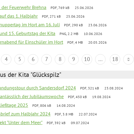
ei der Feuerwehr Brehna
PDF, 769 kB
25.06.2026
 auf das 1. Halbjahr
PDF, 271 kB
25.06.2026
uppertag im Hort am 16. Juli
PDF, 290 kB
23.06.2026
 und 15. Geburtstag der Kita
PNG, 2.2 MB
10.06.2026
rnabend für Einschüler im Hort
PDF, 4 MB
20.05.2026
4
5
6
7
8
9
10
...
18
us der Kita "Glückspilz"
undungstour durch Sandersdorf 2024
PDF, 321 kB
23.08.2024
g anlässlich der Jubiläumswoche
PDF, 450 kB
19.08.2024
ließtage 2025
PDF, 806 kB
14.08.2024
rnbrief zum Halbjahr 2024
PDF, 3.8 MB
22.07.2024
ekt "Unter dem Meer"
PDF, 392 kB
09.07.2024