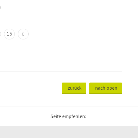
4
19
zurück
nach oben
Seite empfehlen: