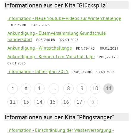
Informationen aus der Kita "Glückspilz"
Information - Neue Youtube-Videos zur Winterchallenge
PDF, 125 kB
04.02.2025
Ankündigung - Elternversammlung Grundschule
Sandersdorf
PDF, 246 kB
09.01.2025
Ankündigung - Winterchallenge
PDF, 764 kB
09.01.2025
Ankündigung - Kennen-Lern-Vorschul-Tage
PDF, 720 kB
09.01.2025
Information - Jahresplan 2025
PDF, 247 kB
07.01.2025
1
...
8
9
10
11
12
13
14
15
16
17
Informationen aus der Kita "Pfingstanger"
Information - Einschränkung der Wasserversorgung -