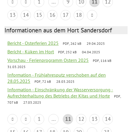
1
...
9
10
11
12
13
14
15
16
17
18
Informationen aus dem Hort Sandersdorf
Bericht - Osterferien 2025
PDF, 262 kB
29.04.2025
Bericht - Küken im Hort
PDF, 252 kB
04.04.2025
Vorschau - Ferienprogramm Ostern 2025
PDF, 116 kB
31.03.2025
Information - Frühjahresputz verschoben auf den
28.05.2025
PDF, 72 kB
28.03.2025
Information - Einschränkung der Wasserversorgung -
Aufrechterhaltung des Betriebs der Kitas und Horte
PDF,
707 kB
27.03.2025
1
...
11
12
13
14