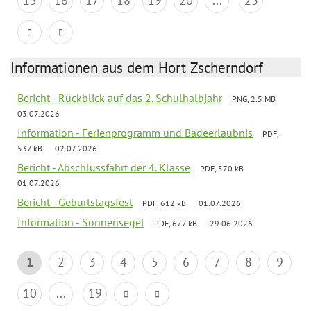
15
16
17
18
19
20
...
23
Informationen aus dem Hort Zscherndorf
Bericht - Rückblick auf das 2. Schulhalbjahr
PNG, 2.5 MB
03.07.2026
Information - Ferienprogramm und Badeerlaubnis
PDF,
537 kB
02.07.2026
Bericht - Abschlussfahrt der 4. Klasse
PDF, 570 kB
01.07.2026
Bericht - Geburtstagsfest
PDF, 612 kB
01.07.2026
Information - Sonnensegel
PDF, 677 kB
29.06.2026
1
2
3
4
5
6
7
8
9
10
...
19