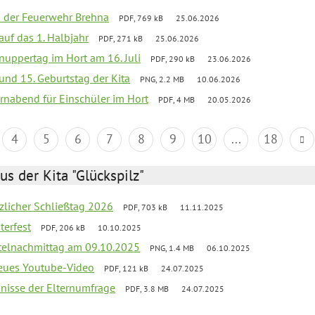
ei der Feuerwehr Brehna
PDF, 769 kB
25.06.2026
 auf das 1. Halbjahr
PDF, 271 kB
25.06.2026
uppertag im Hort am 16. Juli
PDF, 290 kB
23.06.2026
 und 15. Geburtstag der Kita
PNG, 2.2 MB
10.06.2026
rnabend für Einschüler im Hort
PDF, 4 MB
20.05.2026
4
5
6
7
8
9
10
...
18
us der Kita "Glückspilz"
tzlicher Schließtag 2026
PDF, 703 kB
11.11.2025
terfest
PDF, 206 kB
10.10.2025
telnachmittag am 09.10.2025
PNG, 1.4 MB
06.10.2025
neues Youtube-Video
PDF, 121 kB
24.07.2025
bnisse der Elternumfrage
PDF, 3.8 MB
24.07.2025