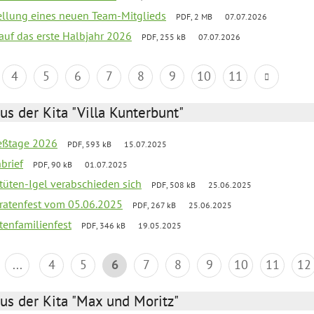
tellung eines neuen Team-Mitglieds
PDF, 2 MB
07.07.2026
 auf das erste Halbjahr 2026
PDF, 255 kB
07.07.2026
4
5
6
7
8
9
10
11
us der Kita "Villa Kunterbunt"
ießtage 2026
PDF, 593 kB
15.07.2025
brief
PDF, 90 kB
01.07.2025
rtüten-Igel verabschieden sich
PDF, 508 kB
25.06.2025
piratenfest vom 05.06.2025
PDF, 267 kB
25.06.2025
tenfamilienfest
PDF, 346 kB
19.05.2025
...
4
5
6
7
8
9
10
11
12
us der Kita "Max und Moritz"