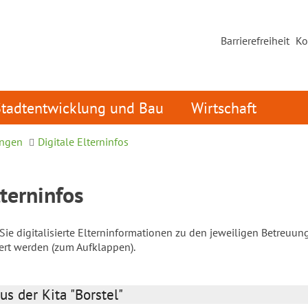
Barrierefreiheit
Ko
Stadtentwicklung und Bau
Wirtschaft
ungen
Digitale Elterninfos
lterninfos
ie digitalisierte Elterninformationen zu den jeweiligen Betreuun
iert werden (zum Aufklappen).
us der Kita "Borstel"