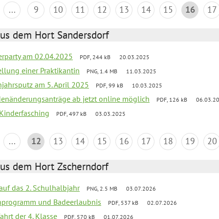
...
9
10
11
12
13
14
15
16
17
aus dem Hort Sandersdorf
erparty am 02.04.2025
PDF, 244 kB
20.03.2025
ellung einer Praktikantin
PNG, 1.4 MB
11.03.2025
jahrsputz am 5. April 2025
PDF, 99 kB
10.03.2025
denänderungsanträge ab jetzt online möglich
PDF, 126 kB
06.03.2
 Kinderfasching
PDF, 497 kB
03.03.2025
...
12
13
14
15
16
17
18
19
20
aus dem Hort Zscherndorf
 auf das 2. Schulhalbjahr
PNG, 2.5 MB
03.07.2026
ienprogramm und Badeerlaubnis
PDF, 537 kB
02.07.2026
ahrt der 4. Klasse
PDF, 570 kB
01.07.2026