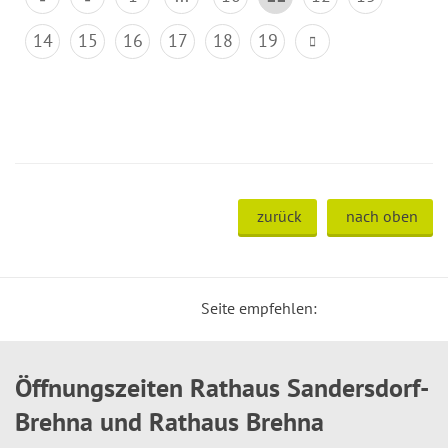
14
15
16
17
18
19
zurück
nach oben
Seite empfehlen:
Öffnungszeiten Rathaus Sandersdorf-
Brehna und Rathaus Brehna