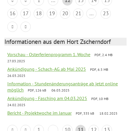
1
...
12
13
14
15
16
17
18
19
20
21
...
23
Informationen aus dem Hort Zscherndorf
Vorschau - Osterferienprogramm 1. Woche
PDF, 2.4 MB
27.03.2025
Ankündigung - Schach-AG ab Mai 2025
PDF, 6.5 MB
26.03.2025
Information - Stundenänderungsanträge ab jetzt online
möglich
PDF, 126 kB
06.03.2025
Ankündigung - Fasching am 04.03.2025
PDF, 10 MB
24.02.2025
Bericht - Projektwoche im Januar
PDF, 335 kB
18.02.2025
1
...
10
11
12
13