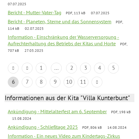
07.07.2025
Bericht - Mutter-Vater-Tag
PDF, 113 kB
07.07.2025
Bericht - Planeten, Sterne und das Sonnensystem
PDF,
114 kB
02.07.2025
Information - Einschränkung der Wasserversorgung -
Aufrechterhaltung des Betriebs der Kitas und Horte
PDF,
707 kB
27.03.2025
1
...
2
3
4
5
6
7
8
9
10
11
Informationen aus der Kita "Villa Kunterbunt"
Ankündigung - Mittelalterfest am 6. September
PDF, 198 kB
15.08.2024
Ankündigung - Schließtage 2025
PDF, 806 kB
14.08.2024
Information - Ein neues Video zum Kindertags-Zirkus